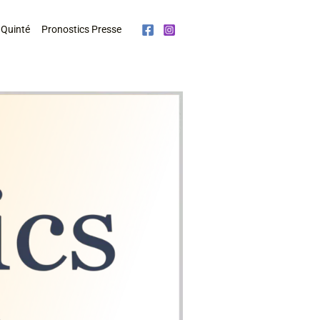
 Quinté
Pronostics Presse