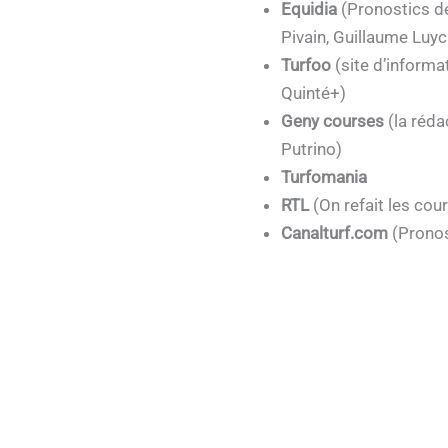
Equidia
(Pronostics 
Pivain, Guillaume Luyc
Turfoo
(site d’informa
Quinté+)
Geny courses
(la réda
Putrino)
Turfomania
RTL
(On refait les cou
Canalturf.com
(Pronos