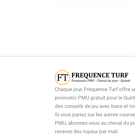
Chaque jour, Fréquence Turf offre u
pronostic PMU gratuit pour le Quint
des conseils de jeu avec base et to
Si vous pariez sur les autres cours
PMU, abonnez-vous au cheval du jo
recevez des tuyaux par mail.