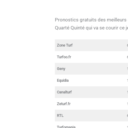
Pronostics gratuits des meilleurs 
Quarté Quinté qui va se courir ce
Zone Turf
Turfoo.fr
Geny
Equidia
Canalturf
Zeturf.fr
RTL
Turfomania