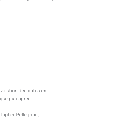
évolution des cotes en
aque pari après
stopher Pellegrino,