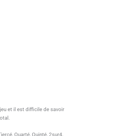
t il est difficile de savoir
otal.
iercé, Quarté, Quinté, 2sur4,