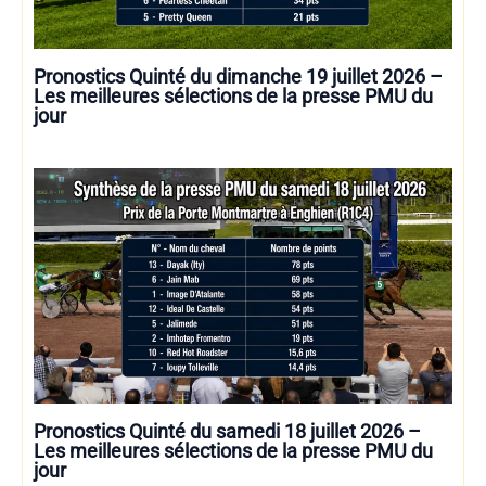
Pronostics Quinté du dimanche 19 juillet 2026 –
Les meilleures sélections de la presse PMU du
jour
Pronostics Quinté du samedi 18 juillet 2026 –
Les meilleures sélections de la presse PMU du
jour