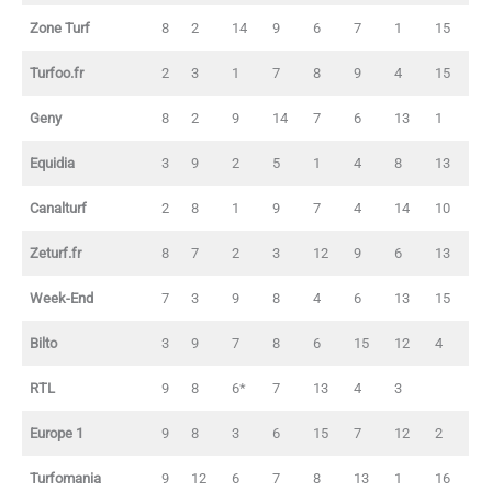
Zone Turf
8
2
14
9
6
7
1
15
Turfoo.fr
2
3
1
7
8
9
4
15
Geny
8
2
9
14
7
6
13
1
Equidia
3
9
2
5
1
4
8
13
Canalturf
2
8
1
9
7
4
14
10
Zeturf.fr
8
7
2
3
12
9
6
13
Week-End
7
3
9
8
4
6
13
15
Bilto
3
9
7
8
6
15
12
4
RTL
9
8
6*
7
13
4
3
Europe 1
9
8
3
6
15
7
12
2
Turfomania
9
12
6
7
8
13
1
16