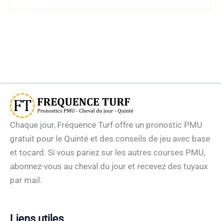
Chaque jour, Fréquence Turf offre un pronostic PMU
gratuit pour le Quinté et des conseils de jeu avec base
et tocard. Si vous pariez sur les autres courses PMU,
abonnez-vous au cheval du jour et recevez des tuyaux
par mail.
Liens utiles