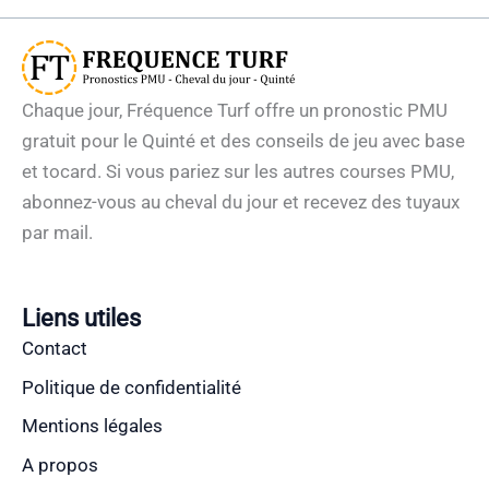
Chaque jour, Fréquence Turf offre un pronostic PMU
gratuit pour le Quinté et des conseils de jeu avec base
et tocard. Si vous pariez sur les autres courses PMU,
abonnez-vous au cheval du jour et recevez des tuyaux
par mail.
Liens utiles
Contact
Politique de confidentialité
Mentions légales
A propos