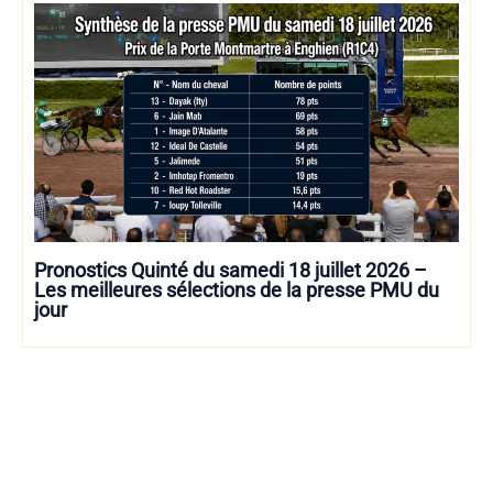
Pronostics Quinté du samedi 18 juillet 2026 –
Les meilleures sélections de la presse PMU du
jour