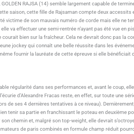
é, GOLDEN RAJSA (14) semble largement capable de terminer à
ette saison, cette fille de Rajsaman compte deux accessits 
 été victime de son mauvais numéro de corde mais elle ne ter
, elle va effectuer une semi-rentrée n’ayant pas été vue en p
e courait bien sur la fraîcheur. Cela ne devrait donc pas la co
jeune jockey qui connaît une belle réussite dans les événeme
me fournir la lauréate de cette épreuve si elle bénéficiait d
able régularité dans ses performances et, avant le coup, ell
l’écurie d’Alexandre Fracas reste, en effet, sur toute une sé
ors de ses 4 dernières tentatives à ce niveau). Dernièrement,
n tenir sa partie en franchissant le poteau en deuxième posit
son chemin et, malgré son top-weight, elle devrait s’octroy
 amateurs de paris combinés en formule champ réduit pourr