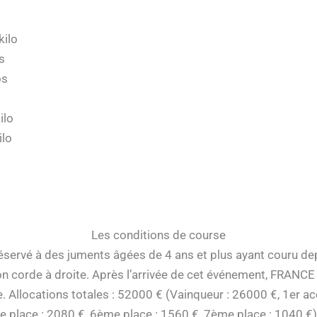
kilo
s
os
ilo
ilo
Les conditions de course
servé à des juments âgées de 4 ans et plus ayant couru depu
zon corde à droite. Après l’arrivée de cet événement, FRANC
. Allocations totales : 52000 € (Vainqueur : 26000 €, 1er ac
 place : 2080 €, 6ème place : 1560 €, 7ème place : 1040 €)