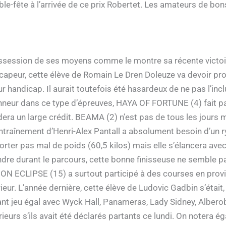
ouble-fête à l’arrivée de ce prix Robertet. Les amateurs de b
ossession de ses moyens comme le montre sa récente victo
icapeur, cette élève de Romain Le Dren Doleuze va devoir pr
leur handicap. Il aurait toutefois été hasardeux de ne pas l’i
nneur dans ce type d’épreuves, HAYA OF FORTUNE (4) fait pa
rdera un large crédit. BEAMA (2) n’est pas de tous les jours
’entraînement d’Henri-Alex Pantall a absolument besoin d’un 
orter pas mal de poids (60,5 kilos) mais elle s’élancera ave
endre durant le parcours, cette bonne finisseuse ne semble p
 MOON ECLIPSE (15) a surtout participé à des courses en prov
rieur. L’année dernière, cette élève de Ludovic Gadbin s’était,
ant jeu égal avec Wyck Hall, Panameras, Lady Sidney, Albero
rieurs s’ils avait été déclarés partants ce lundi. On notera é