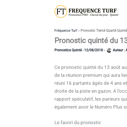
Aller
au
contenu
Fréquence Turf
>
Pronostic Tiercé Quarté Quint
Pronostic quinté du 1
Pronostics Quinté
-
12/08/2018
-
Auteur :
Ce pronostic quinté du 13 août au
de la réunion premium qui aura lie
réuni 16 partants âgés de 4 ans e
droite de la piste en gazon. A l’oc
rapport spéculatif, les parieurs q
également avoir le Numéro Plus sur
Le favori du pronostic