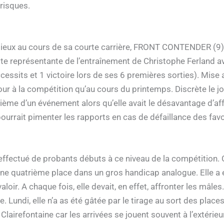
risques.
 mieux au cours de sa courte carrière, FRONT CONTENDER (9)
ette représentante de l’entraînement de Christophe Ferland av
ccessits et 1 victoire lors de ses 6 premières sorties). Mis
tour à la compétition qu’au cours du printemps. Discrète le jou
ième d’un événement alors qu’elle avait le désavantage d’aff
 pourrait pimenter les rapports en cas de défaillance des favo
 effectué de probants débuts à ce niveau de la compétition. C
onne quatrième place dans un gros handicap analogue. Elle a
loir. A chaque fois, elle devait, en effet, affronter les mâles
rée. Lundi, elle n’a as été gâtée par le tirage au sort des plac
airefontaine car les arrivées se jouent souvent à l’extérieur