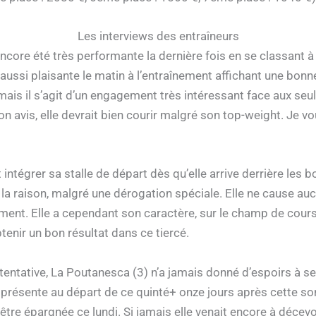
Les interviews des entraîneurs
encore été très performante la dernière fois en se classant 
aussi plaisante le matin à l’entraînement affichant une bonn
ais il s’agit d’un engagement très intéressant face aux seul
n avis, elle devrait bien courir malgré son top-weight. Je v
 intégrer sa stalle de départ dès qu’elle arrive derrière les b
 la raison, malgré une dérogation spéciale. Elle ne cause au
ment. Elle a cependant son caractère, sur le champ de course
obtenir un bon résultat dans ce tiercé.
tentative, La Poutanesca (3) n’a jamais donné d’espoirs à se
a présente au départ de ce quinté+ onze jours après cette so
tre épargnée ce lundi. Si jamais elle venait encore à décevoi