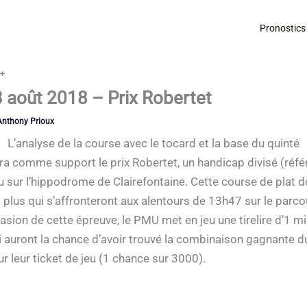
Pronostics
é+
3 août 2018 – Prix Robertet
Anthony Prioux
L’analyse de la course avec le tocard et la base du quinté
ra comme support le prix Robertet, un handicap divisé (réf
u sur l’hippodrome de Clairefontaine. Cette course de plat 
t plus qui s’affronteront aux alentours de 13h47 sur le par
casion de cette épreuve, le PMU met en jeu une tirelire d’1 m
ui auront la chance d’avoir trouvé la combinaison gagnante d
 leur ticket de jeu (1 chance sur 3000).