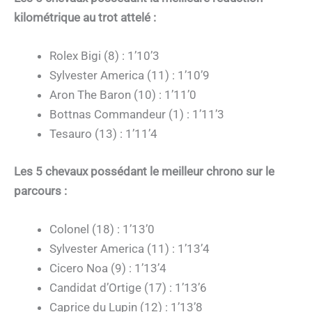
kilométrique au trot attelé :
Rolex Bigi (8) : 1’10’3
Sylvester America (11) : 1’10’9
Aron The Baron (10) : 1’11’0
Bottnas Commandeur (1) : 1’11’3
Tesauro (13) : 1’11’4
Les 5 chevaux possédant le meilleur chrono sur le
parcours :
Colonel (18) : 1’13’0
Sylvester America (11) : 1’13’4
Cicero Noa (9) : 1’13’4
Candidat d’Ortige (17) : 1’13’6
Caprice du Lupin (12) : 1’13’8