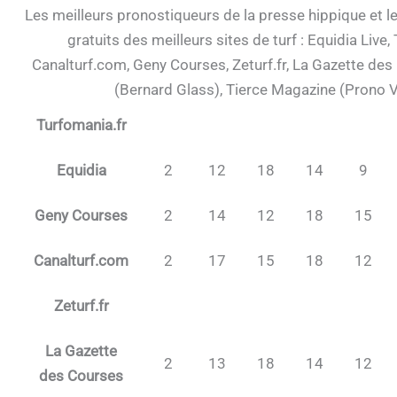
Les meilleurs pronostiqueurs de la presse hippique et l
gratuits des meilleurs sites de turf : Equidia Live,
Canalturf.com, Geny Courses, Zeturf.fr, La Gazette des 
(Bernard Glass), Tierce Magazine (Prono V
Turfomania.fr
Equidia
2
12
18
14
9
Geny Courses
2
14
12
18
15
Canalturf.com
2
17
15
18
12
Zeturf.fr
La Gazette
2
13
18
14
12
des Courses