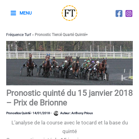
Aller
au
MENU
contenu
Fréquence Turf
>
Pronostic Tiercé Quarté Quinté+
Pronostic quinté du 15 janvier 2018
– Prix de Brionne
Pronostics Quinté
-
14/01/2018
-
Auteur :
Anthony Prioux
L’analyse de la course avec le tocard et la base du
quinté