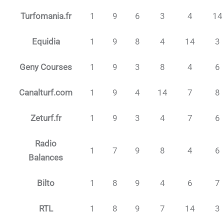
Turfomania.fr
1
9
6
3
4
14
Equidia
1
9
8
4
14
3
Geny Courses
1
9
3
8
4
6
Canalturf.com
1
9
4
14
7
8
Zeturf.fr
1
9
3
4
7
6
Radio
1
7
9
8
4
6
Balances
Bilto
1
8
9
4
6
7
RTL
1
8
9
7
14
3