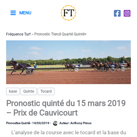
Aller
au
MENU
contenu
Fréquence Turf
>
Pronostic Tiercé Quarté Quinté+
base
Quinte
Tocard
Pronostic quinté du 15 mars 2019
– Prix de Cauvicourt
Pronostics Quinté
-
14/03/2019
-
Auteur :
Anthony Prioux
L’analyse de la course avec le tocard et la base du