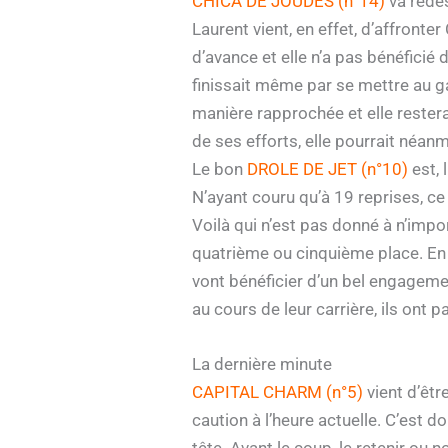
CHICA DE JOUDES (n°14)
va redes
Laurent vient, en effet, d’affronte
d’avance et elle n’a pas bénéficié
finissait même par se mettre au gal
manière rapprochée et elle restera 
de ses efforts, elle pourrait néan
Le bon
DROLE DE JET (n°10)
est, 
N’ayant couru qu’à 19 reprises, ce
Voilà qui n’est pas donné à n’impo
quatrième ou cinquième place. En f
vont bénéficier d’un bel engagement
au cours de leur carrière, ils ont 
La dernière minute
CAPITAL CHARM (n°5)
vient d’êtr
caution à l’heure actuelle. C’est d
tête. Avant le coup, le retenir ou 