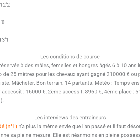
’12’2
’8
9
13’1
Les conditions de course
réservée à des mâles, femelles et hongres âgés 6 à 10 ans 
ap de 25 mètres pour les chevaux ayant gagné 210000 € ou p
te. Mâchefer. Bon terrain. 14 partants. Météo : Temps ensole
 accessit : 16000 €, 2ème accessit: 8960 €, 4ème place : 
).
Les interviews des entraîneurs
dé (n°1)
n’a plus la même envie que l’an passé et il faut désor
onne sa pleine mesure. Elle est néanmoins en pleine possess