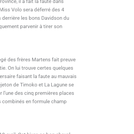
vince, il a fait la faute dans
et Miss Volo sera déferré des 4
ns derrière les bons Davidson du
iquement parvenir à tirer son
gé des frères Martens fait preuve
ie. On lui trouve certes quelques
versaire faisant la faute au mauvais
 rejeton de Timoko et La Lagune se
yer l’une des cinq premières places
ris combinés en formule champ