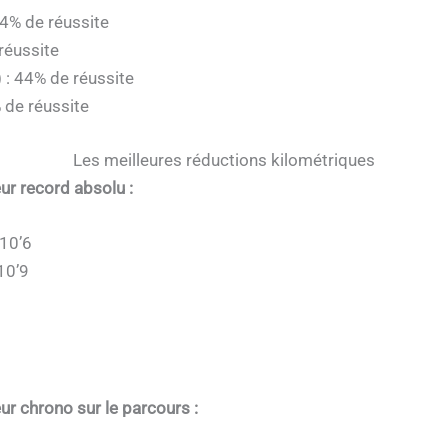
54% de réussite
 réussite
 : 44% de réussite
% de réussite
Les meilleures réductions kilométriques
ur record absolu :
’10’6
10’9
9
ur chrono sur le parcours :