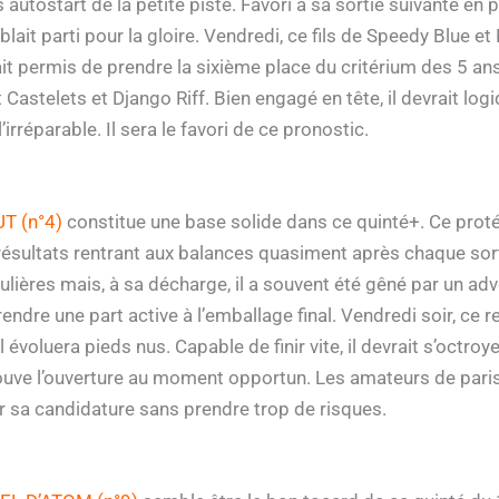
tostart de la petite piste. Favori à sa sortie suivante en pro
emblait parti pour la gloire. Vendredi, ce fils de Speedy Blue 
vait permis de prendre la sixième place du critérium des 5 a
Castelets et Django Riff. Bien engagé en tête, il devrait log
irréparable. Il sera le favori de ce pronostic.
T (n°4)
constitue une base solide dans ce quinté+. Ce proté
 résultats rentrant aux balances quasiment après chaque sort
gulières mais, à sa décharge, il a souvent été gêné par un ad
rendre une part active à l’emballage final. Vendredi soir, ce
 évoluera pieds nus. Capable de finir vite, il devrait s’octro
 trouve l’ouverture au moment opportun. Les amateurs de pa
r sa candidature sans prendre trop de risques.