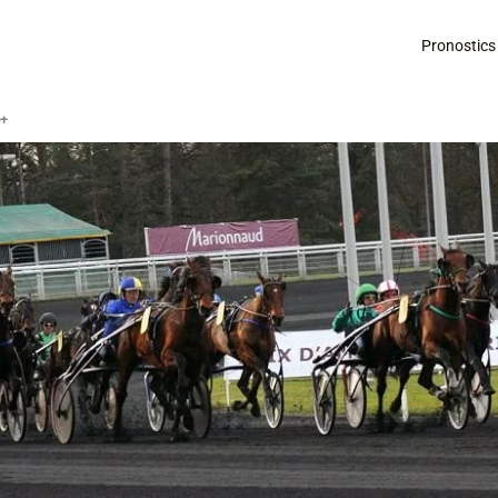
Pronostics
é+