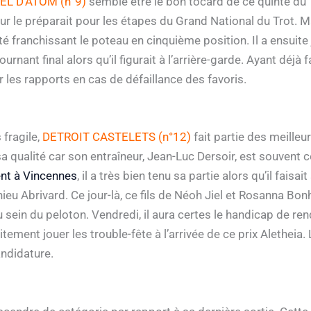
EL D’ATOM (n°9)
semble être le bon tocard de ce quinté du 19
ur le préparait pour les étapes du Grand National du Trot. M
ité franchissant le poteau en cinquième position. Il a ensuit
ournant final alors qu’il figurait à l’arrière-garde. Ayant déjà 
er les rapports en cas de défaillance des favoris.
 fragile,
DETROIT CASTELETS (n°12)
fait partie des meilleu
a qualité car son entraîneur, Jean-Luc Dersoir, est souvent co
nt à Vincennes
, il a très bien tenu sa partie alors qu’il faisa
 Abrivard. Ce jour-là, ce fils de Néoh Jiel et Rosanna Bonheu
u sein du peloton. Vendredi, il aura certes le handicap de ren
aitement jouer les trouble-fête à l’arrivée de ce prix Alethei
andidature.