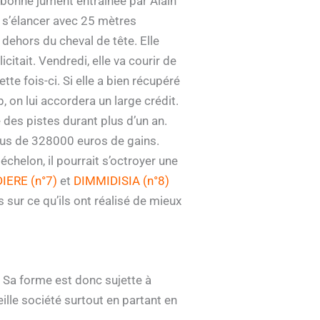
 bonne jument entraînée par Alain
de s’élancer avec 25 mètres
 dehors du cheval de tête. Elle
citait. Vendredi, elle va courir de
te fois-ci. Si elle a bien récupéré
, on lui accordera un large crédit.
é des pistes durant plus d’un an.
 plus de 328000 euros de gains.
chelon, il pourrait s’octroyer une
ERE (n°7)
et
DIMMIDISIA (n°8)
 sur ce qu’ils ont réalisé de mieux
n. Sa forme est donc sujette à
eille société surtout en partant en