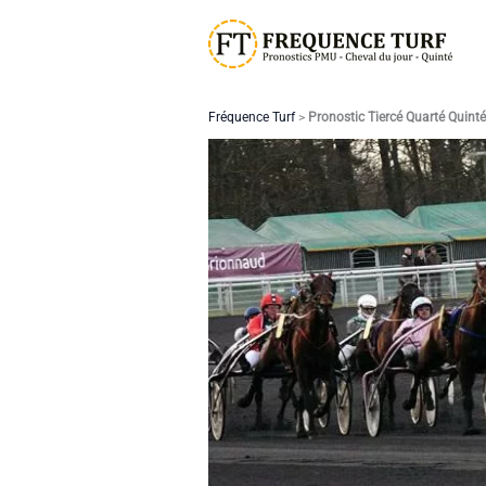
Aller
au
contenu
Fréquence Turf
>
Pronostic Tiercé Quarté Quint