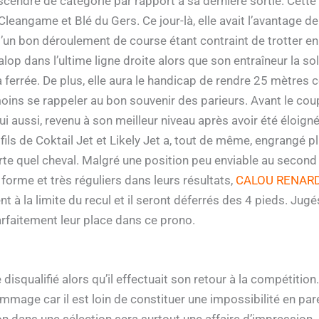
cendre de catégorie par rapport à sa dernière sortie. Cette
r Cleangame et Blé du Gers. Ce jour-là, elle avait l’avantage 
 d’un bon déroulement de course étant contraint de trotter en
op dans l’ultime ligne droite alors que son entraîneur la solli
ferrée. De plus, elle aura le handicap de rendre 25 mètres cet
moins se rappeler au bon souvenir des parieurs. Avant le coup
lui aussi, revenu à son meilleur niveau après avoir été éloign
 fils de Coktail Jet et Likely Jet a, tout de même, engrangé
rte quel cheval. Malgré une position peu enviable au second é
orme et très réguliers dans leurs résultats,
CALOU RENARDI
 à la limite du recul et il seront déferrés des 4 pieds. Jugés
parfaitement leur place dans ce prono.
e disqualifié alors qu’il effectuait son retour à la compétitio
ommage car il est loin de constituer une impossibilité en par
non dans une sélection sera surtout une affaire d’impression.