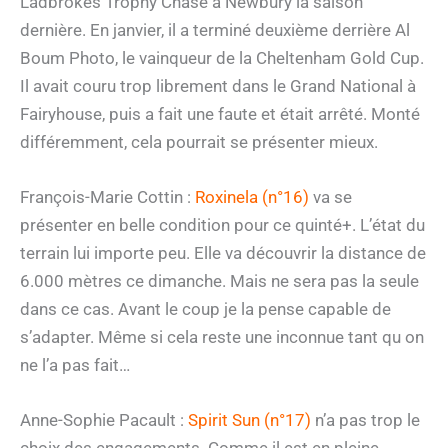
Ladbrokes Trophy Chase à Newbury la saison
dernière. En janvier, il a terminé deuxième derrière Al
Boum Photo, le vainqueur de la Cheltenham Gold Cup.
Il avait couru trop librement dans le Grand National à
Fairyhouse, puis a fait une faute et était arrêté. Monté
différemment, cela pourrait se présenter mieux.
François-Marie Cottin :
Roxinela (n°16)
va se
présenter en belle condition pour ce quinté+. L’état du
terrain lui importe peu. Elle va découvrir la distance de
6.000 mètres ce dimanche. Mais ne sera pas la seule
dans ce cas. Avant le coup je la pense capable de
s’adapter. Même si cela reste une inconnue tant qu on
ne l’a pas fait…
Anne-Sophie Pacault :
Spirit Sun (n°17)
n’a pas trop le
choix des engagements. Comme il est en pleine