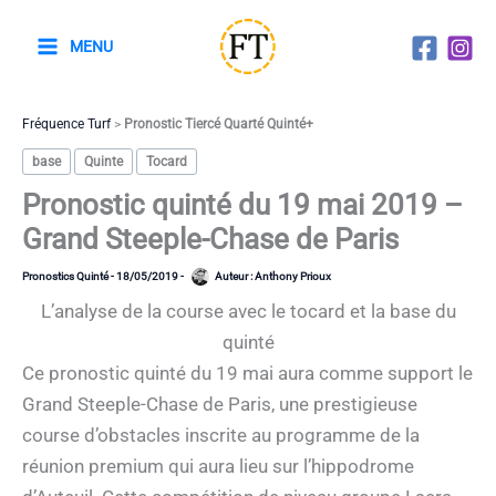
Aller
au
MENU
contenu
Fréquence Turf
>
Pronostic Tiercé Quarté Quinté+
base
Quinte
Tocard
Pronostic quinté du 19 mai 2019 –
Grand Steeple-Chase de Paris
Pronostics Quinté
-
18/05/2019
-
Auteur :
Anthony Prioux
L’analyse de la course avec le tocard et la base du
quinté
Ce pronostic quinté du 19 mai aura comme support le
Grand Steeple-Chase de Paris, une prestigieuse
course d’obstacles inscrite au programme de la
réunion premium qui aura lieu sur l’hippodrome