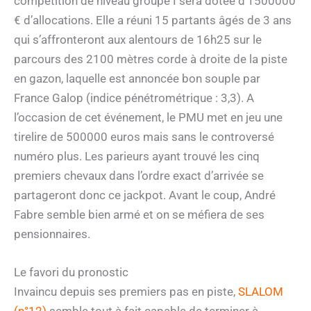
compétition de niveau groupe I sera dotée d’1500000
€ d’allocations. Elle a réuni 15 partants âgés de 3 ans
qui s’affronteront aux alentours de 16h25 sur le
parcours des 2100 mètres corde à droite de la piste
en gazon, laquelle est annoncée bon souple par
France Galop (indice pénétrométrique : 3,3). A
l’occasion de cet événement, le PMU met en jeu une
tirelire de 500000 euros mais sans le controversé
numéro plus. Les parieurs ayant trouvé les cinq
premiers chevaux dans l’ordre exact d’arrivée se
partageront donc ce jackpot. Avant le coup, André
Fabre semble bien armé et on se méfiera de ses
pensionnaires.
Le favori du pronostic
Invaincu depuis ses premiers pas en piste,
SLALOM
(n°12)
semble tout à fait capable de terminer à