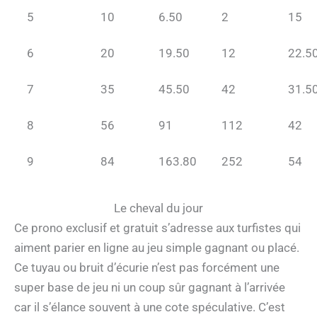
5
10
6.50
2
15
6
20
19.50
12
22.5
7
35
45.50
42
31.5
8
56
91
112
42
9
84
163.80
252
54
Le cheval du jour
Ce prono exclusif et gratuit s’adresse aux turfistes qui
aiment parier en ligne au jeu simple gagnant ou placé.
Ce tuyau ou bruit d’écurie n’est pas forcément une
super base de jeu ni un coup sûr gagnant à l’arrivée
car il s’élance souvent à une cote spéculative. C’est