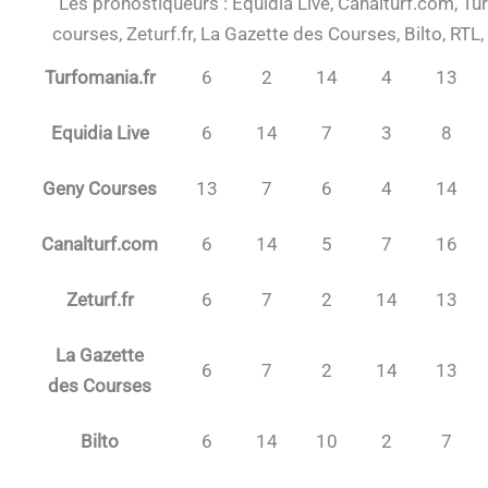
Les pronostiqueurs : Equidia Live, Canalturf.com, Tu
courses, Zeturf.fr, La Gazette des Courses, Bilto, RTL
Turfomania.fr
6
2
14
4
13
Equidia Live
6
14
7
3
8
Geny Courses
13
7
6
4
14
Canalturf.com
6
14
5
7
16
Zeturf.fr
6
7
2
14
13
La Gazette
6
7
2
14
13
des Courses
Bilto
6
14
10
2
7