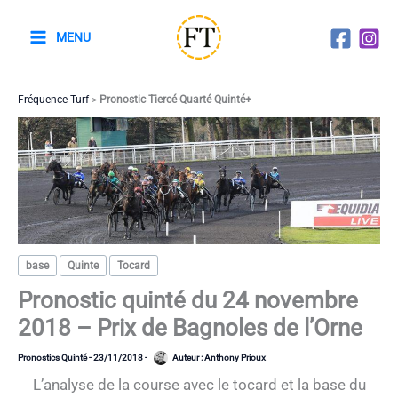
Aller
au
MENU
contenu
Fréquence Turf
>
Pronostic Tiercé Quarté Quinté+
base
Quinte
Tocard
Pronostic quinté du 24 novembre
2018 – Prix de Bagnoles de l’Orne
Pronostics Quinté
-
23/11/2018
-
Auteur :
Anthony Prioux
L’analyse de la course avec le tocard et la base du