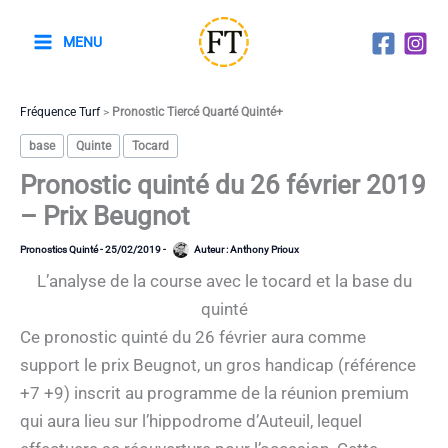
Aller
au
MENU
contenu
Fréquence Turf
>
Pronostic Tiercé Quarté Quinté+
base
Quinte
Tocard
Pronostic quinté du 26 février 2019
– Prix Beugnot
Pronostics Quinté
-
25/02/2019
-
Auteur :
Anthony Prioux
L’analyse de la course avec le tocard et la base du
quinté
Ce pronostic quinté du 26 février aura comme
support le prix Beugnot, un gros handicap (référence
+7 +9) inscrit au programme de la réunion premium
qui aura lieu sur l’hippodrome d’Auteuil, lequel