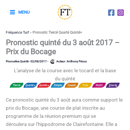
Aller
au
MENU
contenu
Fréquence Turf
>
Pronostic Tiercé Quarté Quinté+
Pronostic quinté du 3 août 2017 –
Prix du Bocage
Pronostics Quinté
-
02/08/2017
-
Auteur :
Anthony Prioux
L’analyse de la course avec le tocard et la base
du quinté
Ce pronostic quinté du 3 août aura comme support le
prix du Bocage, une course de plat inscrite au
programme de la réunion premium qui se
déroulera sur l’hippodrome de Clairefontaine. Elle a