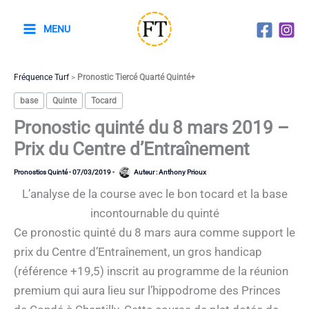
Aller
au
MENU
contenu
Fréquence Turf
>
Pronostic Tiercé Quarté Quinté+
base
Quinte
Tocard
Pronostic quinté du 8 mars 2019 –
Prix du Centre d’Entraînement
Pronostics Quinté
-
07/03/2019
-
Auteur :
Anthony Prioux
L’analyse de la course avec le bon tocard et la base
incontournable du quinté
Ce pronostic quinté du 8 mars aura comme support le
prix du Centre d’Entraînement, un gros handicap
(référence +19,5) inscrit au programme de la réunion
premium qui aura lieu sur l’hippodrome des Princes