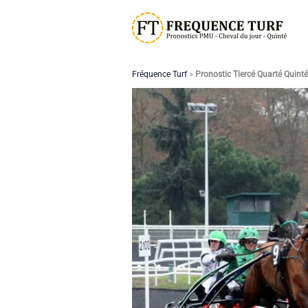
Aller
au
contenu
Fréquence Turf
>
Pronostic Tiercé Quarté Quint