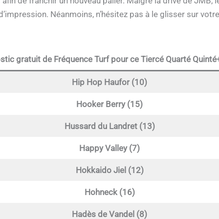
afin de franchir un nouveau palier. Malgré la drive de JMB, l
 d’impression. Néanmoins, n’hésitez pas à le glisser sur vot
stic gratuit de Fréquence Turf pour ce Tiercé Quarté Quin
Hip Hop Haufor (10)
Hooker Berry (15)
Hussard du Landret (13)
Happy Valley (7)
Hokkaido Jiel (12)
Hohneck (16)
Hadès de Vandel (8)