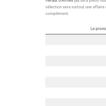
Héraut d’Armes (6)
sera pieds nus 
sélection sera surtout une affaire
complément.
Le prono