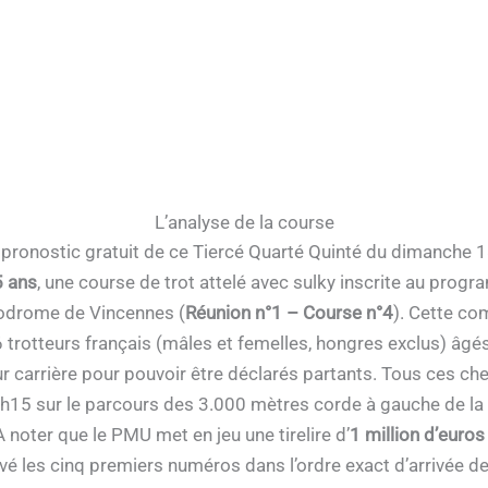
L’analyse de la course
le pronostic gratuit de ce Tiercé Quarté Quinté du dimanche
5 ans
, une course de trot attelé avec sulky inscrite au pro
ppodrome de Vincennes (
Réunion n°1 – Course n°4
). Cette co
6 trotteurs français (mâles et femelles, hongres exclus) âgé
r carrière pour pouvoir être déclarés partants. Tous ces ch
5h15 sur le parcours des 3.000 mètres corde à gauche de la g
noter que le PMU met en jeu une tirelire d’
1 million d’euros
uvé les cinq premiers numéros dans l’ordre exact d’arrivée d