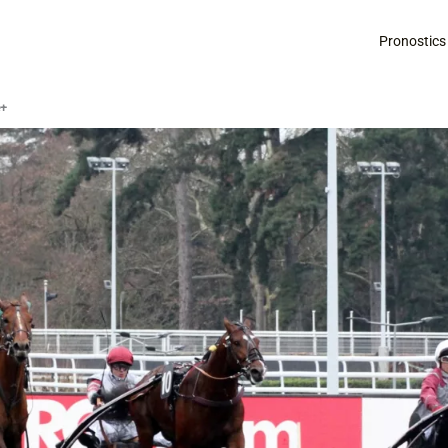
Pronostics
é+