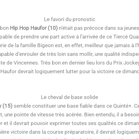
Le favori du pronostic
e bon
Hip Hop Haufor (10)
n’était pas précoce dans sa jeunes
capable de prendre une part active à l’arrivée de ce Tiercé 
urie de la famille Bigeon est, en effet, meilleur que jamais à l’
t capable d’enrouler de très loin sans mollir, une qualité indi
e de Vincennes. Très bon en dernier lieu lors du Prix Jockey
a Haufor devrait logiquement lutter pour la victoire ce dimanch
Le cheval de base solide
 (15)
semble constituer une base fiable dans ce Quinté+. C
, une pointe de vitesse très acérée. Bien entendu, il a beso
er et il devrait pouvoir exprimer toutes ses qualités ce dim
 victoire dans la course préparatoire, il devrait logiqueme