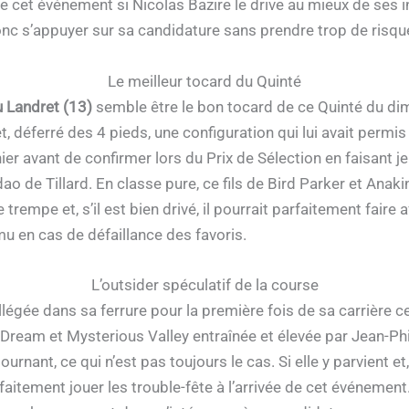
de cet événement si Nicolas Bazire le drive au mieux de ses i
nc s’appuyer sur sa candidature sans prendre trop de risqu
Le meilleur tocard du Quinté
 Landret (13)
semble être le bon tocard de ce Quinté du d
et, déferré des 4 pieds, une configuration qui lui avait perm
nier avant de confirmer lors du Prix de Sélection en faisant 
 de Tillard. En classe pure, ce fils de Bird Parker et Anak
trempe et, s’il est bien drivé, il pourrait parfaitement faire a
u en cas de défaillance des favoris.
L’outsider spéculatif de la course
allégée dans sa ferrure pour la première fois de sa carrière c
l Dream et Mysterious Valley entraînée et élevée par Jean-Ph
urnant, ce qui n’est pas toujours le cas. Si elle y parvient et
aitement jouer les trouble-fête à l’arrivée de cet événement.