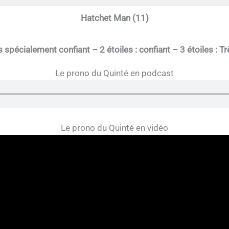
Hatchet Man (11)
s spécialement confiant – 2 étoiles : confiant – 3 étoiles : Tr
Le prono du Quinté en podcast
Le prono du Quinté en vidéo