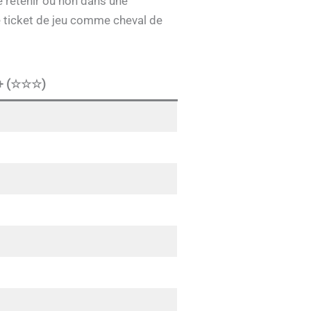
e retenir ou non dans une
re ticket de jeu comme cheval de
té+ (☆☆☆)