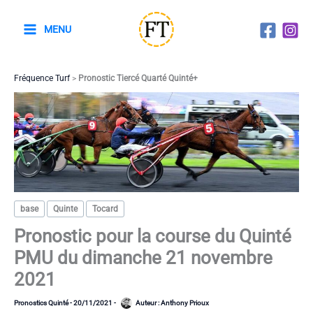
Aller
au
MENU
contenu
Fréquence Turf
>
Pronostic Tiercé Quarté Quinté+
base
Quinte
Tocard
Pronostic pour la course du Quinté
PMU du dimanche 21 novembre
2021
Pronostics Quinté
-
20/11/2021
-
Auteur :
Anthony Prioux