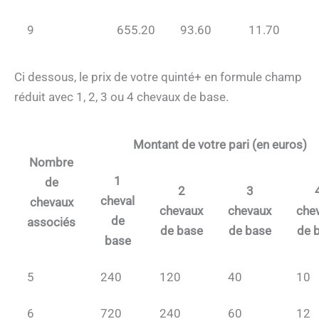
9
655.20
93.60
11.70
Ci dessous, le prix de votre quinté+ en formule champ
réduit avec 1, 2, 3 ou 4 chevaux de base.
Montant de votre pari (en euros)
Nombre
1
de
2
3
cheval
chevaux
chevaux
chevaux
che
de
associés
de base
de base
de 
base
5
240
120
40
10
6
720
240
60
12