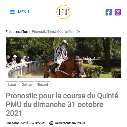
Aller
au
MENU
contenu
Fréquence Turf
>
Pronostic Tiercé Quarté Quinté+
base
Quinte
Tocard
Pronostic pour la course du Quinté
PMU du dimanche 31 octobre
2021
Pronostics Quinté
-
30/10/2021
-
Auteur :
Anthony Prioux