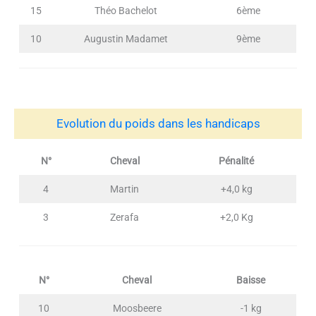
15
Théo Bachelot
6ème
10
Augustin Madamet
9ème
Evolution du poids dans les handicaps
N°
Cheval
Pénalité
4
Martin
+4,0 kg
3
Zerafa
+2,0 Kg
N°
Cheval
Baisse
10
Moosbeere
-1 kg