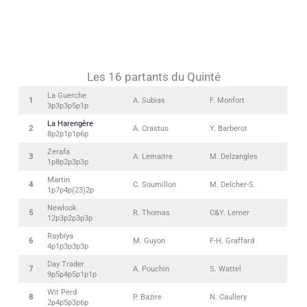
Les 16 partants du Quinté
La Guerche
1
A. Subias
F. Monfort
3p3p3p5p1p
La Harengère
2
A. Crastus
Y. Barberot
8p2p1p1p6p
Zerafa
3
A. Lemaitre
M. Delzangles
1p8p2p3p3p
Martin
4
C. Soumillon
M. Delcher-S.
1p7p4p(23)2p
Newlook
5
R. Thomas
C&Y. Lerner
12p3p2p3p3p
Raybiya
6
M. Guyon
F-H. Graffard
4p1p3p3p3p
Day Trader
7
A. Pouchin
S. Wattel
9p5p4p5p1p1p
Wit Perd
8
P. Bazire
N. Caullery
2p4p5p3p6p