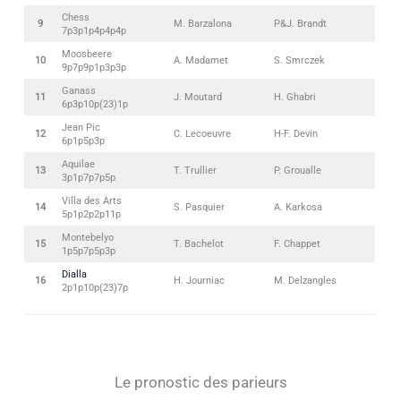
Chess
9
M. Barzalona
P&J. Brandt
7p3p1p4p4p4p
Moosbeere
10
A. Madamet
S. Smrczek
9p7p9p1p3p3p
Ganass
11
J. Moutard
H. Ghabri
6p3p10p(23)1p
Jean Pic
12
C. Lecoeuvre
H-F. Devin
6p1p5p3p
Aquilae
13
T. Trullier
P. Groualle
3p1p7p7p5p
Villa des Arts
14
S. Pasquier
A. Karkosa
5p1p2p2p11p
Montebelyo
15
T. Bachelot
F. Chappet
1p5p7p5p3p
Dialla
16
H. Journiac
M. Delzangles
2p1p10p(23)7p
Le pronostic des parieurs