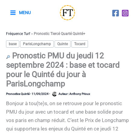
Aller
au
MENU
contenu
Fréquence Turf
>
Pronostic Tiercé Quarté Quinté+
base
ParisLongchamp
Quinte
Tocard
Pronostic PMU du jeudi 12
septembre 2024 : base et tocard
pour le Quinté du jour à
ParisLongchamp
Pronostics Quinté
-
11/09/2024
-
Auteur :
Anthony Prioux
Bonjour à tou(te)s, on se retrouve pour le pronostic
PMU du jour avec un tocard et une base solide pour
vos paris en champ réduit. C’est le Prix de Longchamp
qui supportera les enjeux du Quinté en ce jeudi 12