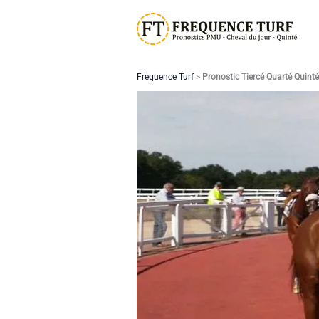
Aller
au
contenu
Fréquence Turf
>
Pronostic Tiercé Quarté Quint