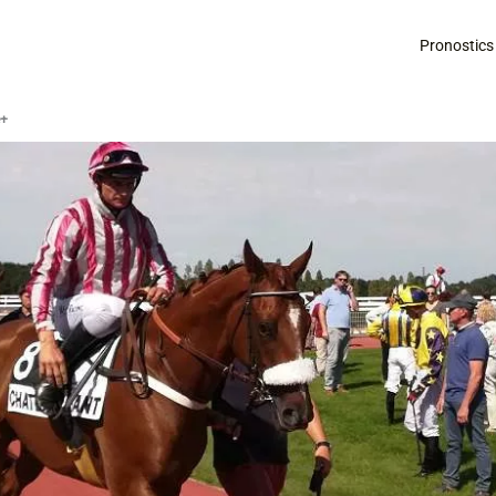
Pronostics
é+