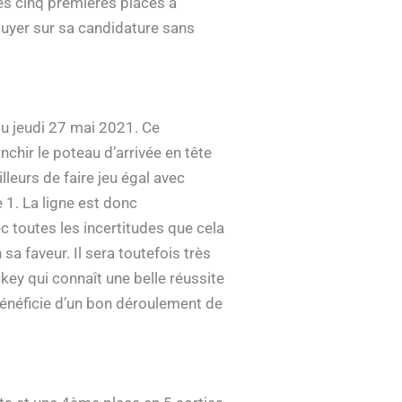
 des cinq premières places à
puyer sur sa candidature sans
du jeudi 27 mai 2021. Ce
chir le poteau d’arrivée en tête
lleurs de faire jeu égal avec
1. La ligne est donc
c toutes les incertitudes que cela
sa faveur. Il sera toutefois très
ckey qui connaît une belle réussite
 bénéficie d’un bon déroulement de