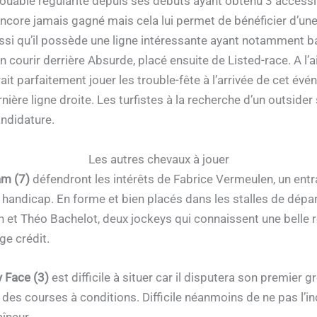
louable régularité depuis ses débuts ayant obtenu 3 accessi
encore jamais gagné mais cela lui permet de bénéficier d’un
aussi qu’il possède une ligne intéressante ayant notamment b
n courir derrière Absurde, placé ensuite de Listed-race. A l’
ait parfaitement jouer les trouble-fête à l’arrivée de cet évén
rnière ligne droite. Les turfistes à la recherche d’un outside
andidature.
Les autres chevaux à jouer
am (7)
défendront les intérêts de Fabrice Vermeulen, un entr
andicap. En forme et bien placés dans les stalles de dépar
et Théo Bachelot, deux jockeys qui connaissent une belle ré
ge crédit.
y Face (3)
est difficile à situer car il disputera son premier 
es courses à conditions. Difficile néanmoins de ne pas l’i
aîneur.