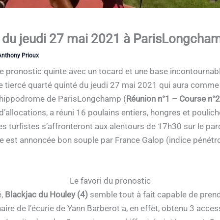
 du jeudi 27 mai 2021 à ParisLongcha
Anthony Prioux
e pronostic quinte avec un tocard et une base incontournab
ce tiercé quarté quinté du jeudi 27 mai 2021 qui aura comme
 l’hippodrome de ParisLongchamp (
Réunion n°1 – Course n°2
d’allocations, a réuni 16 poulains entiers, hongres et pouli
 turfistes s’affronteront aux alentours de 17h30 sur le pa
lle est annoncée bon souple par France Galop (indice pénétromé
Le favori du pronostic
é,
Blackjac du Houley (4)
semble tout à fait capable de prendr
ire de l’écurie de Yann Barberot a, en effet, obtenu 3 accessi