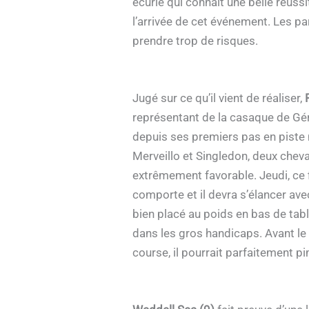
écurie qui connaît une belle réussi
l’arrivée de cet événement. Les p
prendre trop de risques.
Jugé sur ce qu’il vient de réaliser,
représentant de la casaque de Gér
depuis ses premiers pas en piste ma
Merveillo et Singledon, deux chev
extrêmement favorable. Jeudi, ce 
comporte et il devra s’élancer ave
bien placé au poids en bas de table
dans les gros handicaps. Avant le 
course, il pourrait parfaitement p