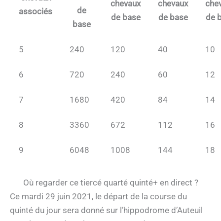
chevaux
chevaux
che
de
associés
de base
de base
de 
base
5
240
120
40
10
6
720
240
60
12
7
1680
420
84
14
8
3360
672
112
16
9
6048
1008
144
18
Où regarder ce tiercé quarté quinté+ en direct ?
Ce mardi 29 juin 2021, le départ de la course du
quinté du jour sera donné sur l’hippodrome d’Auteuil