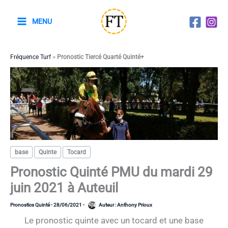
Aller
au
MENU
contenu
Fréquence Turf
>
Pronostic Tiercé Quarté Quinté+
base
Quinte
Tocard
Pronostic Quinté PMU du mardi 29
juin 2021 à Auteuil
Pronostics Quinté
-
28/06/2021
-
Auteur :
Anthony Prioux
Le pronostic quinte avec un tocard et une base