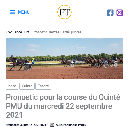
Aller
au
MENU
contenu
Fréquence Turf
>
Pronostic Tiercé Quarté Quinté+
base
Quinte
Tocard
Pronostic pour la course du Quinté
PMU du mercredi 22 septembre
2021
Pronostics Quinté
-
21/09/2021
-
Auteur :
Anthony Prioux