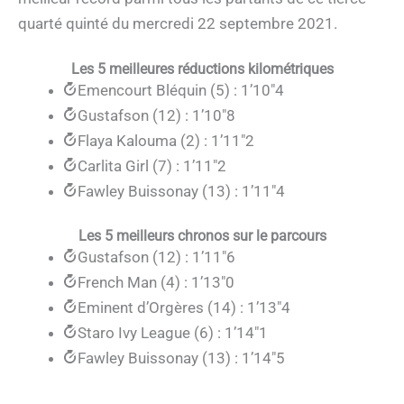
quarté quinté du mercredi 22 septembre 2021.
Les 5 meilleures réductions kilométriques
Emencourt Bléquin (5) : 1’10″4
Gustafson (12) : 1’10″8
Flaya Kalouma (2) : 1’11″2
Carlita Girl (7) : 1’11″2
Fawley Buissonay (13) : 1’11″4
Les 5 meilleurs chronos sur le parcours
Gustafson (12) : 1’11″6
French Man (4) : 1’13″0
Eminent d’Orgères (14) : 1’13″4
Staro Ivy League (6) : 1’14″1
Fawley Buissonay (13) : 1’14″5