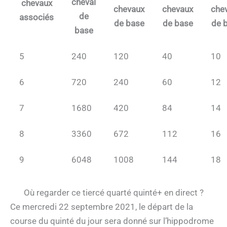
cheval
chevaux
chevaux
chevaux
che
de
associés
de base
de base
de 
base
5
240
120
40
10
6
720
240
60
12
7
1680
420
84
14
8
3360
672
112
16
9
6048
1008
144
18
Où regarder ce tiercé quarté quinté+ en direct ?
Ce mercredi 22 septembre 2021, le départ de la
course du quinté du jour sera donné sur l’hippodrome