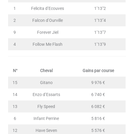
1
Felicita d’Ecouves
1’13″2
2
Falcon d’Ourville
1’13″4
9
Forever Jiel
1’13″7
4
Follow Me Flash
1’13″9
N°
Cheval
Gains par course
15
Gitano
9 976 €
14
Enzo d’Essarts
6 740 €
13
Fly Speed
6 082 €
6
Infant Perrine
5 816 €
12
Have Seven
5 576 €