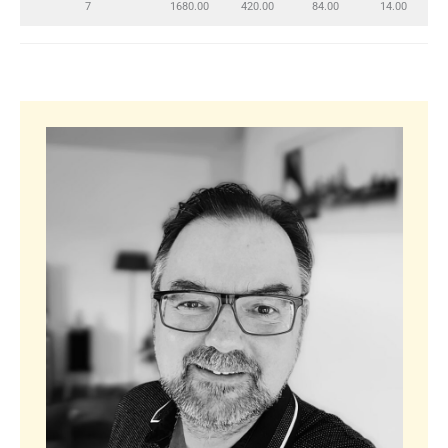
7
1680.00
420.00
84.00
14.00