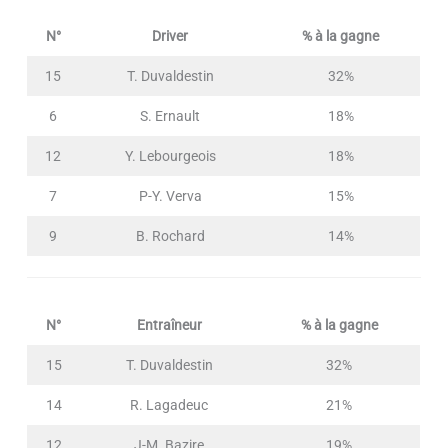
N°
Driver
% à la gagne
15
T. Duvaldestin
32%
6
S. Ernault
18%
12
Y. Lebourgeois
18%
7
P-Y. Verva
15%
9
B. Rochard
14%
N°
Entraîneur
% à la gagne
15
T. Duvaldestin
32%
14
R. Lagadeuc
21%
12
J-M. Bazire
19%