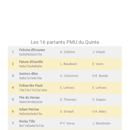
Les 16 partants PMU du Quinte
Felicita d’Ecouves
1
A. Collette
J. Vilault
5a3a9a3a2a12a
Falcon d’Ourville
2
L. Baudouin
E. Varin
9a6a10a4a8aDa
Instinct d’Am
3
G. Gelormini
H-E. Bondo
5a8a7a7a4a10a
Follow Me Flash
4
E. Lefranc
E. Lefranc
10a12a11a12a1a6a
Fée du Vernay
5
D. Thomain
V. Seguin
4a6m3m8a2a3a
Infant Perrine
6
S. Ernault
C-A. Mary
8aDa4a3a4a10a
Rocky Tilly
7
P-Y. Verva
J. Westholm
8a11aDa4a7a12a