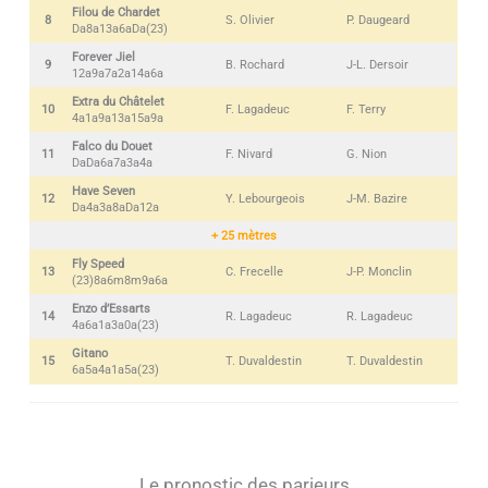
Filou de Chardet
8
S. Olivier
P. Daugeard
Da8a13a6aDa(23)
Forever Jiel
9
B. Rochard
J-L. Dersoir
12a9a7a2a14a6a
Extra du Châtelet
10
F. Lagadeuc
F. Terry
4a1a9a13a15a9a
Falco du Douet
11
F. Nivard
G. Nion
DaDa6a7a3a4a
Have Seven
12
Y. Lebourgeois
J-M. Bazire
Da4a3a8aDa12a
+ 25 mètres
Fly Speed
13
C. Frecelle
J-P. Monclin
(23)8a6m8m9a6a
Enzo d’Essarts
14
R. Lagadeuc
R. Lagadeuc
4a6a1a3a0a(23)
Gitano
15
T. Duvaldestin
T. Duvaldestin
6a5a4a1a5a(23)
Le pronostic des parieurs