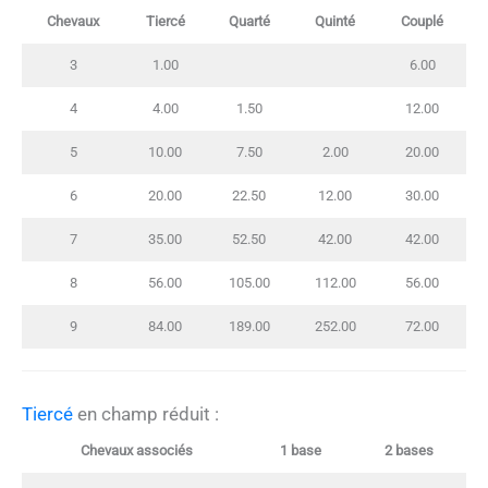
Chevaux
Tiercé
Quarté
Quinté
Couplé
3
1.00
6.00
4
4.00
1.50
12.00
5
10.00
7.50
2.00
20.00
6
20.00
22.50
12.00
30.00
7
35.00
52.50
42.00
42.00
8
56.00
105.00
112.00
56.00
9
84.00
189.00
252.00
72.00
Tiercé
en champ réduit :
Chevaux associés
1 base
2 bases