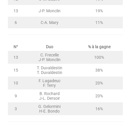
13
J-P. Monclin
19%
6
C-A. Mary
11%
N°
Duo
% à la gagne
C. Frecelle
13
100%
J-P. Monclin
T. Duvaldestin
15
38%
T. Duvaldestin
F. Lagadeuc
10
20%
F. Terry
B. Rochard
9
20%
J-L. Dersoir
G. Gelormini
3
16%
H-E. Bondo