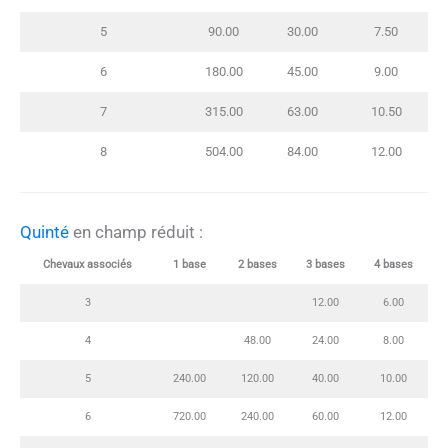
5
90.00
30.00
7.50
6
180.00
45.00
9.00
7
315.00
63.00
10.50
8
504.00
84.00
12.00
Quinté
en champ réduit :
Chevaux associés
1 base
2 bases
3 bases
4 bases
3
12.00
6.00
4
48.00
24.00
8.00
5
240.00
120.00
40.00
10.00
6
720.00
240.00
60.00
12.00