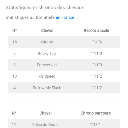
Statistiques et chronos des chevaux
Statistiques au trot attelé
en France
.
N°
Cheval
Record absolu
15
Gitano
1’10″6
7
Rocky Tilly
1’11″0
9
Forever Jiel
1’11″0
13
Fly Speed
1’11″2
4
Follow Me Flash
1’11″2
N°
Cheval
Chrono parcours
11
Falco du Douet
1’13″1