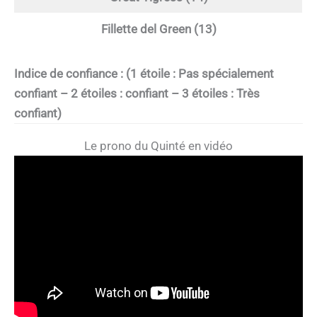
Fillette del Green (13)
Indice de confiance : (1 étoile : Pas spécialement
confiant – 2 étoiles : confiant – 3 étoiles : Très
confiant)
Le prono du Quinté en vidéo