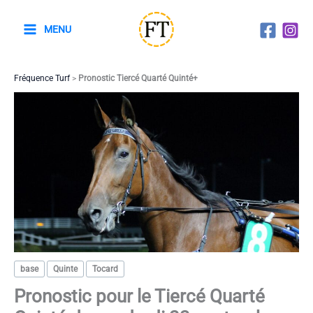
Aller
au
MENU
contenu
Fréquence Turf
>
Pronostic Tiercé Quarté Quinté+
base
Quinte
Tocard
Pronostic pour le Tiercé Quarté