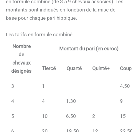
en formule combiné (de 3 à 9 chevaux associés). Les
montants sont indiqués en fonction de la mise de
base pour chaque pari hippique.
Les tarifs en formule combiné
Nombre
Montant du pari (en euros)
de
chevaux
Tiercé
Quarté
Quinté+
Coup
désignés
3
1
4.50
4
4
1.30
9
5
10
6.50
2
15
6
20
19.50
12
22.5