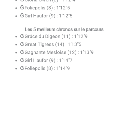
Foliepolis (8) : 1’12″5
Girl Haufor (9) : 1’12″5
Les 5 meilleurs chronos sur le parcours
Grâce du Digeon (11) : 1’12″9
Great Tigress (14) : 1’13″5
Gagnante Mesloise (12) : 1’13″9
Girl Haufor (9) : 1’14″7
Foliepolis (8) : 1’14″9