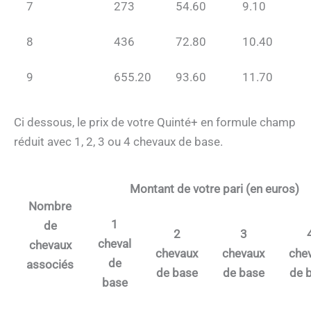
7
273
54.60
9.10
8
436
72.80
10.40
9
655.20
93.60
11.70
Ci dessous, le prix de votre Quinté+ en formule champ
réduit avec 1, 2, 3 ou 4 chevaux de base.
Montant de votre pari (en euros)
Nombre
1
de
2
3
cheval
chevaux
chevaux
chevaux
che
de
associés
de base
de base
de 
base