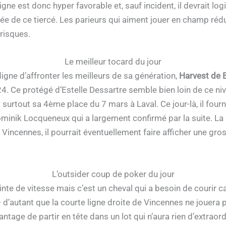
gne est donc hyper favorable et, sauf incident, il devrait log
vée de ce tiercé. Les parieurs qui aiment jouer en champ réd
risques.
Le meilleur tocard du jour
igne d’affronter les meilleurs de sa génération,
Harvest de B
. Ce protégé d’Estelle Dessartre semble bien loin de ce niv
urtout sa 4ème place du 7 mars à Laval. Ce jour-là, il fourni
minik Locqueneux qui a largement confirmé par la suite. La li
incennes, il pourrait éventuellement faire afficher une gross
L’outsider coup de poker du jour
te de vitesse mais c’est un cheval qui a besoin de courir ca
’autant que la courte ligne droite de Vincennes ne jouera p
age de partir en tête dans un lot qui n’aura rien d’extraordina