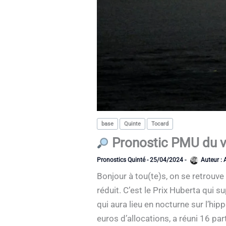
base
Quinte
Tocard
Pronostic PMU du ven
Pronostics Quinté
-
25/04/2024
-
Auteur :
Bonjour à tou(te)s, on se retrouv
réduit. C’est le Prix Huberta qui s
qui aura lieu en nocturne sur l’h
euros d’allocations, a réuni 16 pa