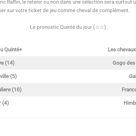
ric Raffin, le retenir ou non dans une sélection sera surtout 
sser sur votre ticket de jeu comme cheval de complément.
Le pronostic Quinté du jour (☆☆)
du Quinté+
Les chevaux
e (14)
Gogo des 
ille (5)
Gal
liere (10)
Franco
 (4)
Himbe