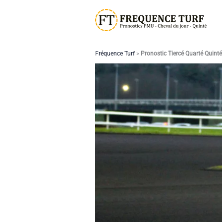
Aller
au
contenu
Fréquence Turf
>
Pronostic Tiercé Quarté Quint