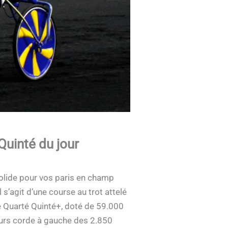
Quinté du jour
solide pour vos paris en champ
 s’agit d’une course au trot attelé
é Quarté Quinté+, doté de 59.000
cours corde à gauche des 2.850