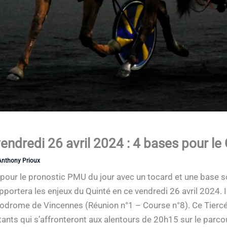
dredi 26 avril 2024 : 4 bases pour le 
Anthony Prioux
e pour le pronostic PMU du jour avec un tocard et une base 
upportera les enjeux du Quinté en ce vendredi 26 avril 2024. Il
ippodrome de Vincennes (Réunion n°1 – Course n°8). Ce Tierc
rtants qui s’affronteront aux alentours de 20h15 sur le par