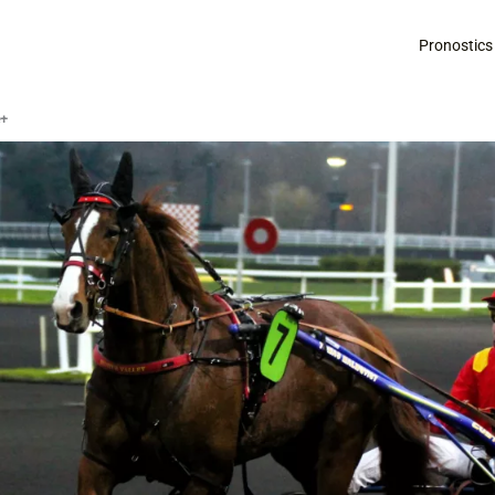
Pronostics
é+