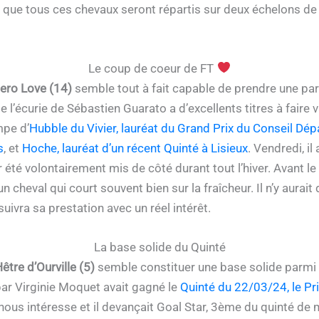
r que tous ces chevaux seront répartis sur deux échelons de
Le coup de coeur de FT
ero Love (14)
semble tout à fait capable de prendre une part 
l’écurie de Sébastien Guarato a d’excellents titres à faire val
mpe d’
Hubble du Vivier, lauréat du Grand Prix du Conseil Dé
s
, et
Hoche, lauréat d’un récent Quinté à Lisieux
. Vendredi, i
r été volontairement mis de côté durant tout l’hiver. Avant l
 cheval qui court souvent bien sur la fraîcheur. Il n’y aurait 
suivra sa prestation avec un réel intérêt.
La base solide du Quinté
être d’Ourville (5)
semble constituer une base solide parmi 
par Virginie Moquet avait gagné le
Quinté du 22/03/24, le Pr
i nous intéresse et il devançait Goal Star, 3ème du quinté d