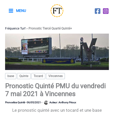
Aller
au
MENU
contenu
Fréquence Turf
>
Pronostic Tiercé Quarté Quinté+
base
Quinte
Tocard
Vincennes
Pronostic Quinté PMU du vendredi
7 mai 2021 à Vincennes
Pronostics Quinté
-
06/05/2021
-
Auteur :
Anthony Prioux
Le pronostic quinté avec un tocard et une base