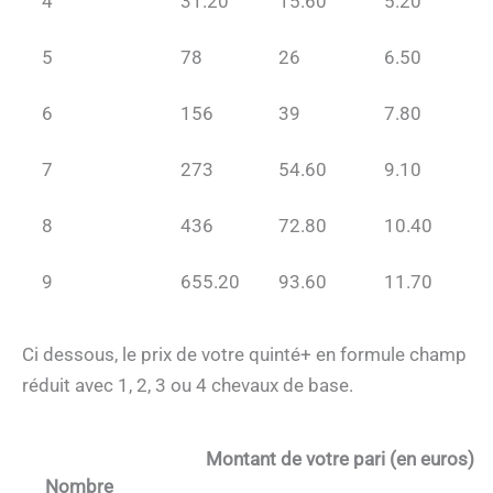
4
31.20
15.60
5.20
5
78
26
6.50
6
156
39
7.80
7
273
54.60
9.10
8
436
72.80
10.40
9
655.20
93.60
11.70
Ci dessous, le prix de votre quinté+ en formule champ
réduit avec 1, 2, 3 ou 4 chevaux de base.
Montant de votre pari (en euros)
Nombre