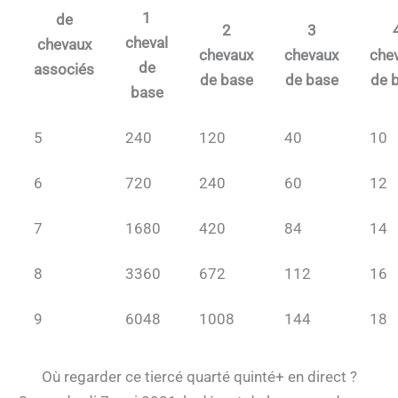
1
de
2
3
cheval
chevaux
chevaux
chevaux
che
de
associés
de base
de base
de 
base
5
240
120
40
10
6
720
240
60
12
7
1680
420
84
14
8
3360
672
112
16
9
6048
1008
144
18
Où regarder ce tiercé quarté quinté+ en direct ?