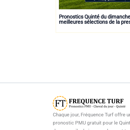
Pronostics Quinté du dimanche 
meilleures sélections de la pr
Chaque jour, Fréquence Turf offre u
pronostic PMU gratuit pour le Quint