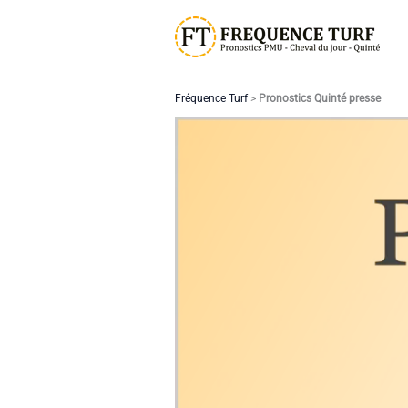
Aller
au
contenu
Fréquence Turf
>
Pronostics Quinté presse