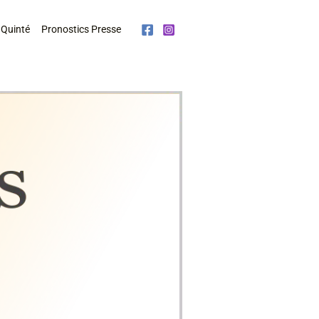
 Quinté
Pronostics Presse