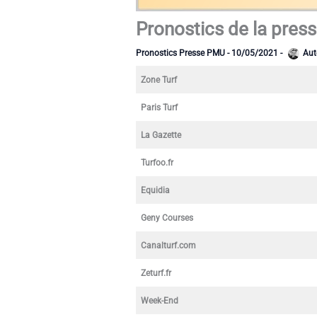
Pronostics de la pres
Pronostics Presse PMU
-
10/05/2021
-
Aut
Zone Turf
Paris Turf
La Gazette
Turfoo.fr
Equidia
Geny Courses
Canalturf.com
Zeturf.fr
Week-End