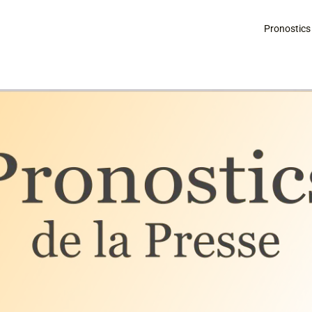
Pronostics