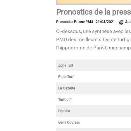
Pronostics de la pres
Pronostics Presse PMU
-
21/04/2021
-
Aut
Ci-dessous, une synthèse avec les
PMU des meilleurs sites de turf gra
l’hippodrome de ParisLongchamp
Zone Turf
Paris Turf
La Gazette
Turfoo.fr
Equidia
Geny Courses