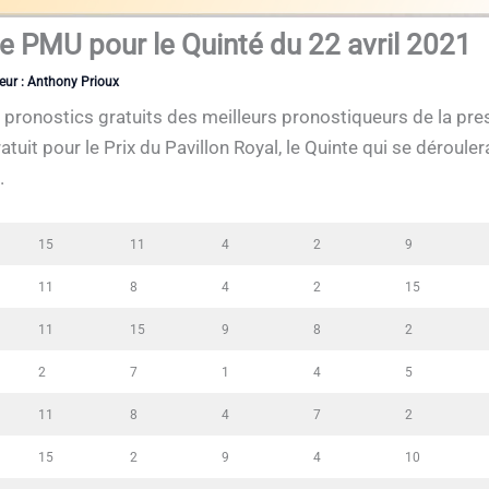
se PMU pour le Quinté du 22 avril 2021
eur :
Anthony Prioux
 pronostics gratuits des meilleurs pronostiqueurs de la pre
tuit pour le Prix du Pavillon Royal, le Quinte qui se dérouler
.
15
11
4
2
9
11
8
4
2
15
11
15
9
8
2
2
7
1
4
5
11
8
4
7
2
15
2
9
4
10