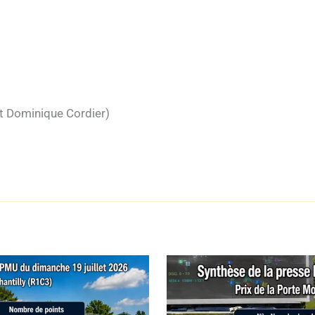
et Dominique Cordier)