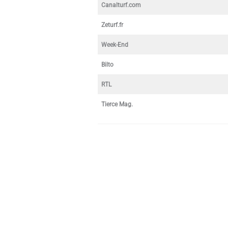
Canalturf.com
Zeturf.fr
Week-End
Bilto
RTL
Tierce Mag.