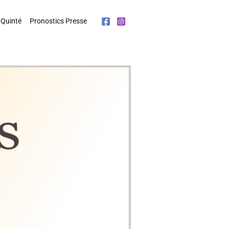
 Quinté
Pronostics Presse