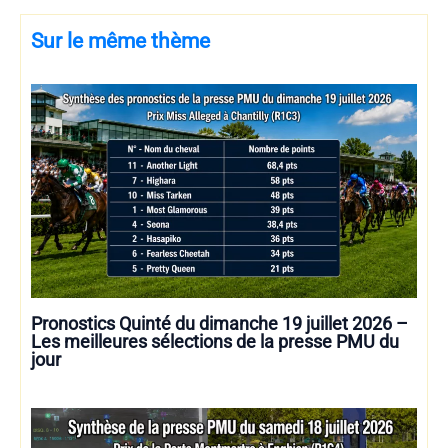
Sur le même thème
Pronostics Quinté du dimanche 19 juillet 2026 –
Les meilleures sélections de la presse PMU du
jour