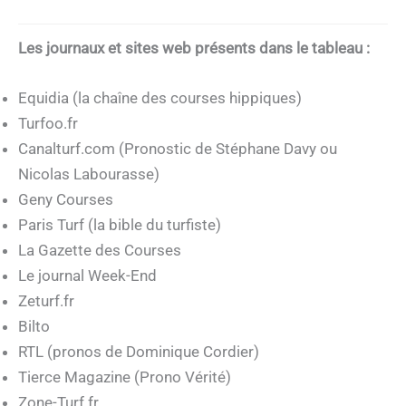
Les journaux et sites web présents dans le tableau :
Equidia (la chaîne des courses hippiques)
Turfoo.fr
Canalturf.com (Pronostic de Stéphane Davy ou
Nicolas Labourasse)
Geny Courses
Paris Turf (la bible du turfiste)
La Gazette des Courses
Le journal Week-End
Zeturf.fr
Bilto
RTL (pronos de Dominique Cordier)
Tierce Magazine (Prono Vérité)
Zone-Turf.fr