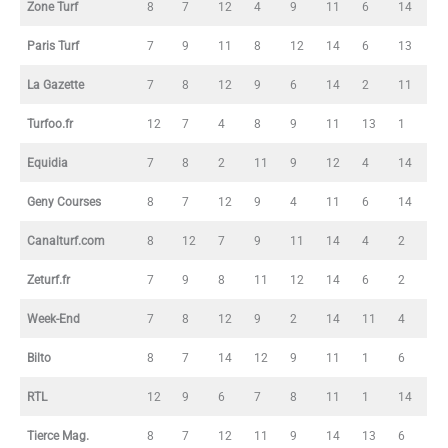
Zone Turf
8
7
12
4
9
11
6
14
Paris Turf
7
9
11
8
12
14
6
13
La Gazette
7
8
12
9
6
14
2
11
Turfoo.fr
12
7
4
8
9
11
13
1
Equidia
7
8
2
11
9
12
4
14
Geny Courses
8
7
12
9
4
11
6
14
Canalturf.com
8
12
7
9
11
14
4
2
Zeturf.fr
7
9
8
11
12
14
6
2
Week-End
7
8
12
9
2
14
11
4
Bilto
8
7
14
12
9
11
1
6
RTL
12
9
6
7
8
11
1
14
Tierce Mag.
8
7
12
11
9
14
13
6