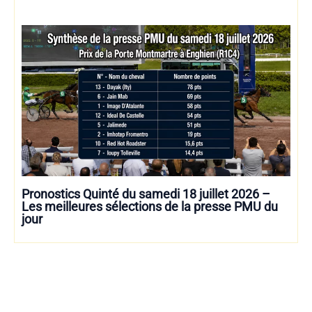
Pronostics Quinté du samedi 18 juillet 2026 –
Les meilleures sélections de la presse PMU du
jour