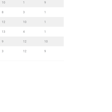
10
1
9
8
3
1
12
10
1
13
4
1
9
12
10
3
12
9