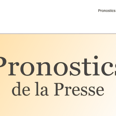
Pronostics