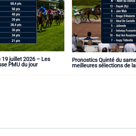
19 juillet 2026 – Les
Pronostics Quinté du samed
esse PMU du jour
meilleures sélections de l