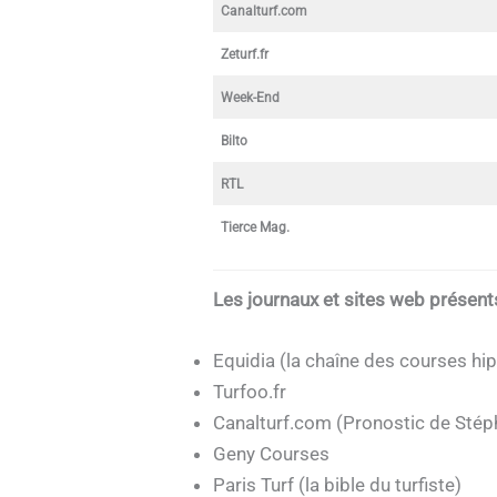
Canalturf.com
Zeturf.fr
Week-End
Bilto
RTL
Tierce Mag.
Les journaux et sites web présents
Equidia (la chaîne des courses hi
Turfoo.fr
Canalturf.com (Pronostic de Stép
Geny Courses
Paris Turf (la bible du turfiste)