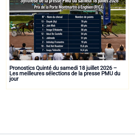
Pronostics Quinté du samedi 18 juillet 2026 –
Les meilleures sélections de la presse PMU du
jour