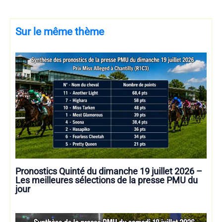
Sur le même thème
Pronostics Quinté du dimanche 19 juillet 2026 –
Les meilleures sélections de la presse PMU du
jour