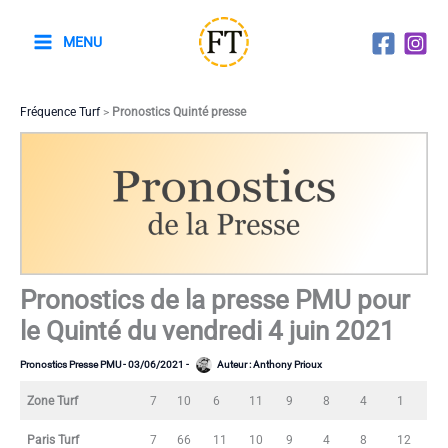
Aller
au
MENU
contenu
Fréquence Turf
>
Pronostics Quinté presse
Pronostics de la presse PMU pour
le Quinté du vendredi 4 juin 2021
Pronostics Presse PMU
-
03/06/2021
-
Auteur :
Anthony Prioux
Zone Turf
7
10
6
11
9
8
4
1
Paris Turf
7
66
11
10
9
4
8
12