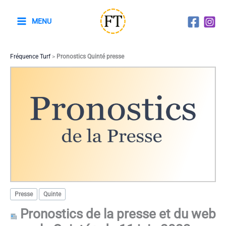
Aller
au
MENU
contenu
Fréquence Turf
>
Pronostics Quinté presse
Presse
Quinte
Pronostics de la presse et du web