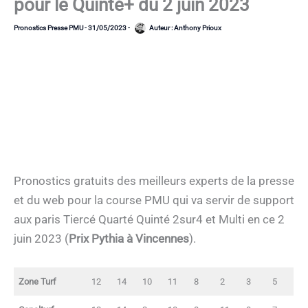
pour le Quinté+ du 2 juin 2023
Pronostics Presse PMU
-
31/05/2023
-
Auteur :
Anthony Prioux
Pronostics gratuits des meilleurs experts de la presse
et du web pour la course PMU qui va servir de support
aux paris Tiercé Quarté Quinté 2sur4 et Multi en ce 2
juin 2023 (
Prix Pythia à Vincennes
).
Zone Turf
12
14
10
11
8
2
3
5