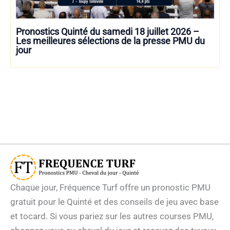
Pronostics Quinté du samedi 18 juillet 2026 –
Les meilleures sélections de la presse PMU du
jour
Chaque jour, Fréquence Turf offre un pronostic PMU
gratuit pour le Quinté et des conseils de jeu avec base
et tocard. Si vous pariez sur les autres courses PMU,