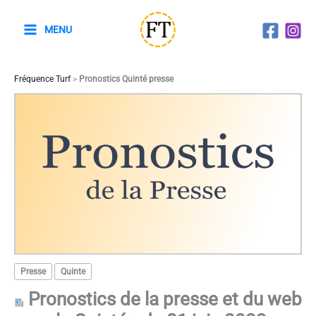
Aller
au
MENU
contenu
Fréquence Turf
>
Pronostics Quinté presse
Presse
Quinte
Pronostics de la presse et du web