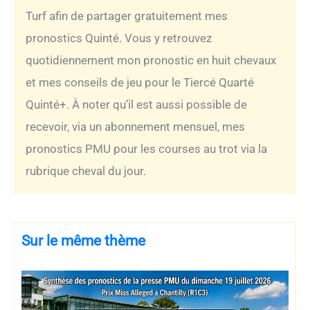
Turf afin de partager gratuitement mes
pronostics Quinté. Vous y retrouvez
quotidiennement mon pronostic en huit chevaux
et mes conseils de jeu pour le Tiercé Quarté
Quinté+. À noter qu’il est aussi possible de
recevoir, via un abonnement mensuel, mes
pronostics PMU pour les courses au trot via la
rubrique cheval du jour.
Sur le même thème