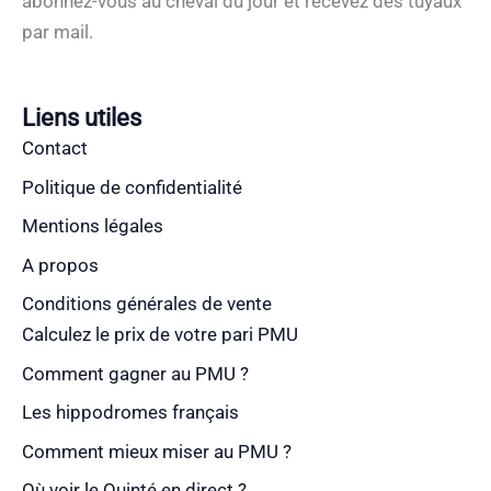
abonnez-vous au cheval du jour et recevez des tuyaux
par mail.
Liens utiles
Contact
Politique de confidentialité
Mentions légales
A propos
Conditions générales de vente
Calculez le prix de votre pari PMU
Comment gagner au PMU ?
Les hippodromes français
Comment mieux miser au PMU ?
Où voir le Quinté en direct ?