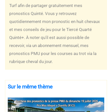
Turf afin de partager gratuitement mes
pronostics Quinté. Vous y retrouvez
quotidiennement mon pronostic en huit chevaux
et mes conseils de jeu pour le Tiercé Quarté
Quinté+. À noter qu’il est aussi possible de
recevoir, via un abonnement mensuel, mes
pronostics PMU pour les courses au trot via la
rubrique cheval du jour.
Sur le même thème