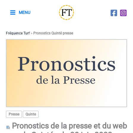
Aller
au
MENU
contenu
Fréquence Turf
>
Pronostics Quinté presse
Presse
Quinte
Pronostics de la presse et du web