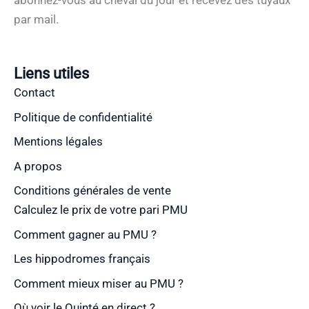
abonnez-vous au cheval du jour et recevez des tuyaux
par mail.
Liens utiles
Contact
Politique de confidentialité
Mentions légales
A propos
Conditions générales de vente
Calculez le prix de votre pari PMU
Comment gagner au PMU ?
Les hippodromes français
Comment mieux miser au PMU ?
Où voir le Quinté en direct ?