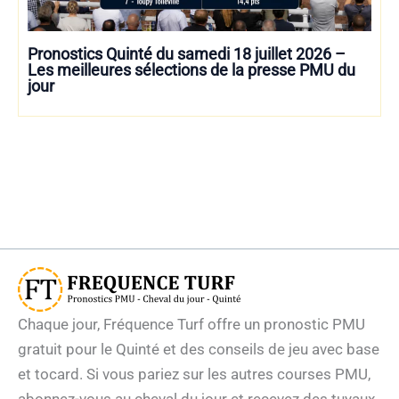
Pronostics Quinté du samedi 18 juillet 2026 –
Les meilleures sélections de la presse PMU du
jour
Chaque jour, Fréquence Turf offre un pronostic PMU
gratuit pour le Quinté et des conseils de jeu avec base
et tocard. Si vous pariez sur les autres courses PMU,