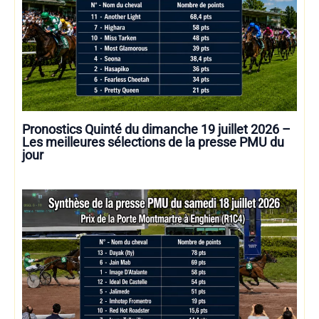
Pronostics Quinté du dimanche 19 juillet 2026 –
Les meilleures sélections de la presse PMU du
jour