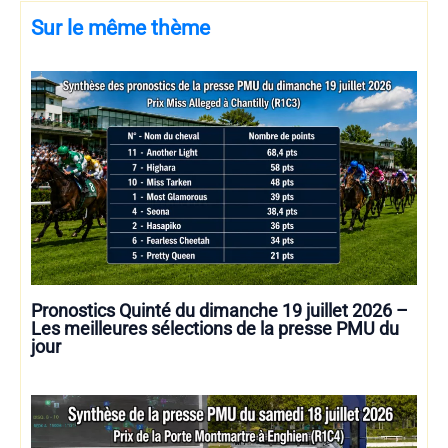
Sur le même thème
Pronostics Quinté du dimanche 19 juillet 2026 –
Les meilleures sélections de la presse PMU du
jour