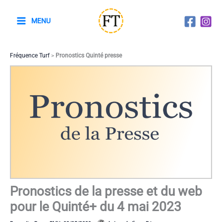
Aller
au
MENU
contenu
Fréquence Turf
>
Pronostics Quinté presse
Pronostics de la presse et du web
pour le Quinté+ du 4 mai 2023