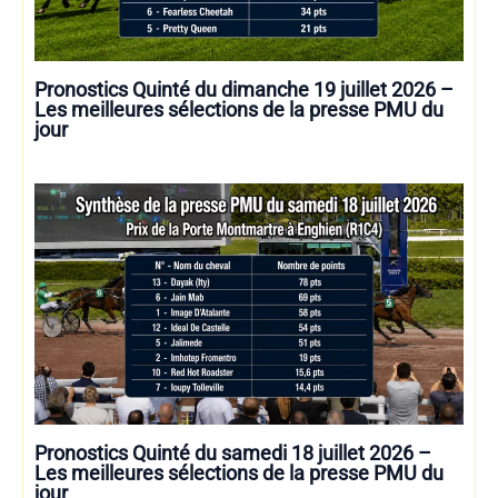
Pronostics Quinté du dimanche 19 juillet 2026 –
Les meilleures sélections de la presse PMU du
jour
Pronostics Quinté du samedi 18 juillet 2026 –
Les meilleures sélections de la presse PMU du
jour