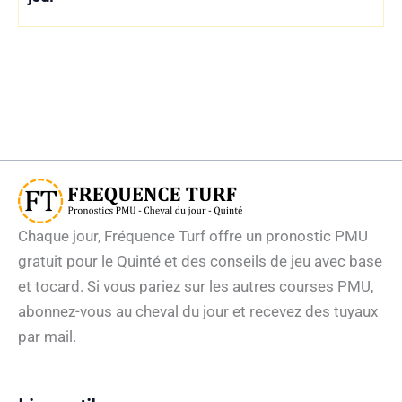
Chaque jour, Fréquence Turf offre un pronostic PMU
gratuit pour le Quinté et des conseils de jeu avec base
et tocard. Si vous pariez sur les autres courses PMU,
abonnez-vous au cheval du jour et recevez des tuyaux
par mail.