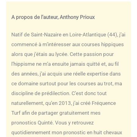
A propos de l’auteur, Anthony Prioux
Natif de Saint-Nazaire en Loire-Atlantique (44), j’ai
commencé à m’intéresser aux courses hippiques
alors que j’étais au lycée. Cette passion pour
l’hippisme ne m’a ensuite jamais quitté et, au fil
des années, j’ai acquis une réelle expertise dans
ce domaine surtout pour les courses au trot, ma
discipline de prédilection. C’est donc tout
naturellement, qu’en 2013, j’ai créé Fréquence
Turf afin de partager gratuitement mes
pronostics Quinté. Vous y retrouvez
quotidiennement mon pronostic en huit chevaux