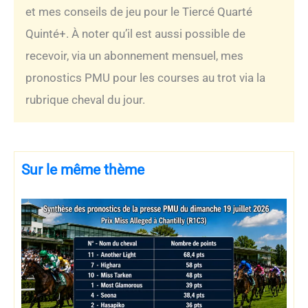
et mes conseils de jeu pour le Tiercé Quarté
Quinté+. À noter qu’il est aussi possible de
recevoir, via un abonnement mensuel, mes
pronostics PMU pour les courses au trot via la
rubrique cheval du jour.
Sur le même thème