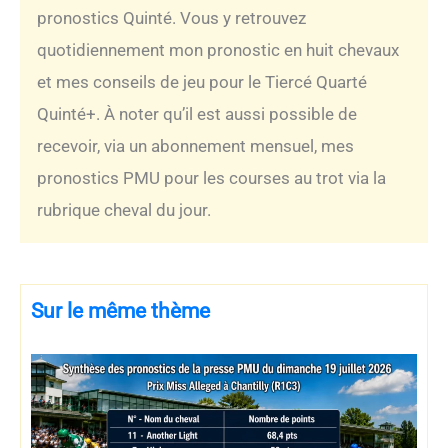
pronostics Quinté. Vous y retrouvez
quotidiennement mon pronostic en huit chevaux
et mes conseils de jeu pour le Tiercé Quarté
Quinté+. À noter qu’il est aussi possible de
recevoir, via un abonnement mensuel, mes
pronostics PMU pour les courses au trot via la
rubrique cheval du jour.
Sur le même thème