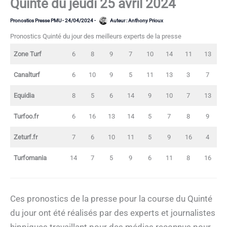
Quinté du jeudi 25 avril 2024
Pronostics Presse PMU
-
24/04/2024
-
Auteur :
Anthony Prioux
Pronostics Quinté du jour des meilleurs experts de la presse
Zone Turf
6
8
9
7
10
14
11
13
Canalturf
6
10
9
5
11
13
3
7
Equidia
8
5
6
14
9
10
7
13
Turfoo.fr
6
16
13
14
5
7
8
9
Zeturf.fr
7
6
10
11
5
9
16
4
Turfomania
14
7
5
9
6
11
8
16
Ces pronostics de la presse pour la course du Quinté
du jour ont été réalisés par des experts et journalistes
hippiques travaillant pour des médias reconnus pour