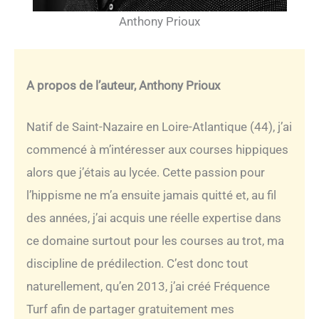
Anthony Prioux
A propos de l’auteur, Anthony Prioux
Natif de Saint-Nazaire en Loire-Atlantique (44), j’ai
commencé à m’intéresser aux courses hippiques
alors que j’étais au lycée. Cette passion pour
l’hippisme ne m’a ensuite jamais quitté et, au fil
des années, j’ai acquis une réelle expertise dans
ce domaine surtout pour les courses au trot, ma
discipline de prédilection. C’est donc tout
naturellement, qu’en 2013, j’ai créé Fréquence
Turf afin de partager gratuitement mes