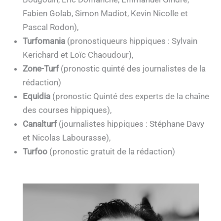
Fabien Golab, Simon Madiot, Kevin Nicolle et
Pascal Rodon),
Turfomania
(pronostiqueurs hippiques : Sylvain
Kerichard et Loïc Chaoudour),
Zone-Turf
(pronostic quinté des journalistes de la
rédaction)
Equidia
(pronostic Quinté des experts de la chaîne
des courses hippiques),
Canalturf
(journalistes hippiques : Stéphane Davy
et Nicolas Labourasse),
Turfoo
(pronostic gratuit de la rédaction)