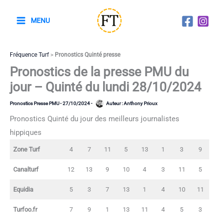
Aller
au
MENU
contenu
Fréquence Turf
>
Pronostics Quinté presse
Pronostics de la presse PMU du
jour – Quinté du lundi 28/10/2024
Pronostics Presse PMU
-
27/10/2024
-
Auteur :
Anthony Prioux
Pronostics Quinté du jour des meilleurs journalistes
hippiques
Zone Turf
4
7
11
5
13
1
3
9
Canalturf
12
13
9
10
4
3
11
5
Equidia
5
3
7
13
1
4
10
11
Turfoo.fr
7
9
1
13
11
4
5
3