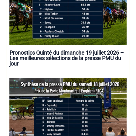
Pronostics Quinté du dimanche 19 juillet 2026 –
Les meilleures sélections de la presse PMU du
jour