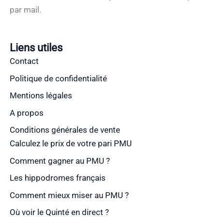
par mail.
Liens utiles
Contact
Politique de confidentialité
Mentions légales
A propos
Conditions générales de vente
Calculez le prix de votre pari PMU
Comment gagner au PMU ?
Les hippodromes français
Comment mieux miser au PMU ?
Où voir le Quinté en direct ?