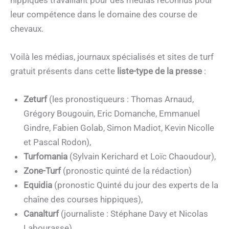
leur compétence dans le domaine des course de
chevaux.
Voilà les médias, journaux spécialisés et sites de turf
gratuit présents dans cette
liste-type de la presse
:
Zeturf
(les pronostiqueurs : Thomas Arnaud,
Grégory Bougouin, Eric Domanche, Emmanuel
Gindre, Fabien Golab, Simon Madiot, Kevin Nicolle
et Pascal Rodon),
Turfomania
(Sylvain Kerichard et Loïc Chaoudour),
Zone-Turf
(pronostic quinté de la rédaction)
Equidia
(pronostic Quinté du jour des experts de la
chaîne des courses hippiques),
Canalturf
(journaliste : Stéphane Davy et Nicolas
Labourasse),