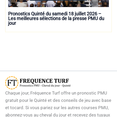
Pronostics Quinté du samedi 18 juillet 2026 –
Les meilleures sélections de la presse PMU du
jour
Chaque jour, Fréquence Turf offre un pronostic PMU
gratuit pour le Quinté et des conseils de jeu avec base
et tocard. Si vous pariez sur les autres courses PMU,
abonnez-vous au cheval du jour et recevez des tuyaux