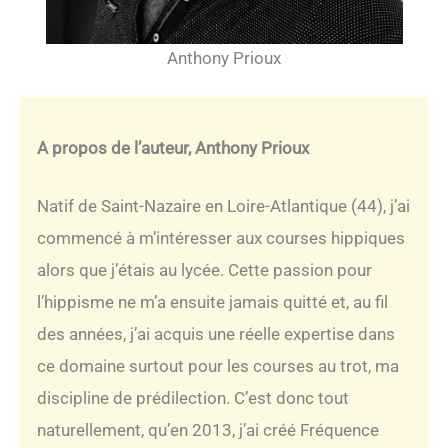
Anthony Prioux
A propos de l’auteur, Anthony Prioux
Natif de Saint-Nazaire en Loire-Atlantique (44), j’ai
commencé à m’intéresser aux courses hippiques
alors que j’étais au lycée. Cette passion pour
l’hippisme ne m’a ensuite jamais quitté et, au fil
des années, j’ai acquis une réelle expertise dans
ce domaine surtout pour les courses au trot, ma
discipline de prédilection. C’est donc tout
naturellement, qu’en 2013, j’ai créé Fréquence