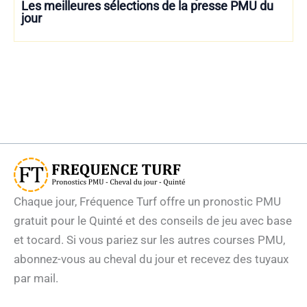
Les meilleures sélections de la presse PMU du
jour
Chaque jour, Fréquence Turf offre un pronostic PMU
gratuit pour le Quinté et des conseils de jeu avec base
et tocard. Si vous pariez sur les autres courses PMU,
abonnez-vous au cheval du jour et recevez des tuyaux
par mail.