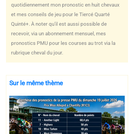
quotidiennement mon pronostic en huit chevaux
et mes conseils de jeu pour le Tiercé Quarté
Quinté+. À noter qu’il est aussi possible de
recevoir, via un abonnement mensuel, mes
pronostics PMU pour les courses au trot via la
rubrique cheval du jour.
Sur le même thème