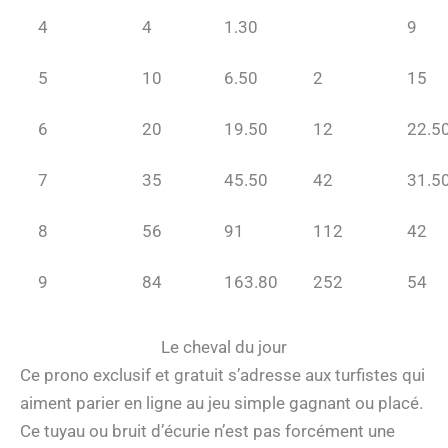
4
4
1.30
9
5
10
6.50
2
15
6
20
19.50
12
22.5
7
35
45.50
42
31.5
8
56
91
112
42
9
84
163.80
252
54
Le cheval du jour
Ce prono exclusif et gratuit s’adresse aux turfistes qui
aiment parier en ligne au jeu simple gagnant ou placé.
Ce tuyau ou bruit d’écurie n’est pas forcément une