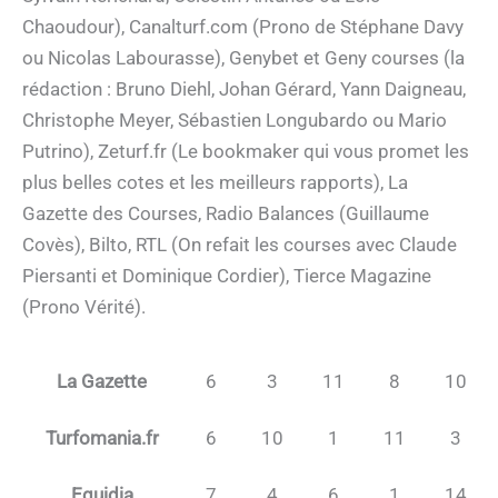
Chaoudour), Canalturf.com (Prono de Stéphane Davy
ou Nicolas Labourasse), Genybet et Geny courses (la
rédaction : Bruno Diehl, Johan Gérard, Yann Daigneau,
Christophe Meyer, Sébastien Longubardo ou Mario
Putrino), Zeturf.fr (Le bookmaker qui vous promet les
plus belles cotes et les meilleurs rapports), La
Gazette des Courses, Radio Balances (Guillaume
Covès), Bilto, RTL (On refait les courses avec Claude
Piersanti et Dominique Cordier), Tierce Magazine
(Prono Vérité).
La Gazette
6
3
11
8
10
Turfomania.fr
6
10
1
11
3
Equidia
7
4
6
1
14