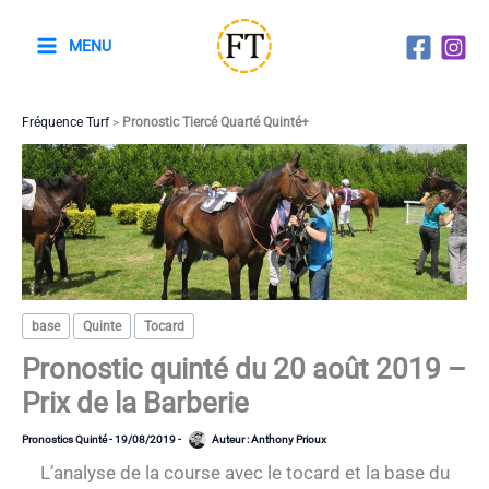
Aller
au
MENU
contenu
Fréquence Turf
>
Pronostic Tiercé Quarté Quinté+
base
Quinte
Tocard
Pronostic quinté du 20 août 2019 –
Prix de la Barberie
Pronostics Quinté
-
19/08/2019
-
Auteur :
Anthony Prioux
L’analyse de la course avec le tocard et la base du