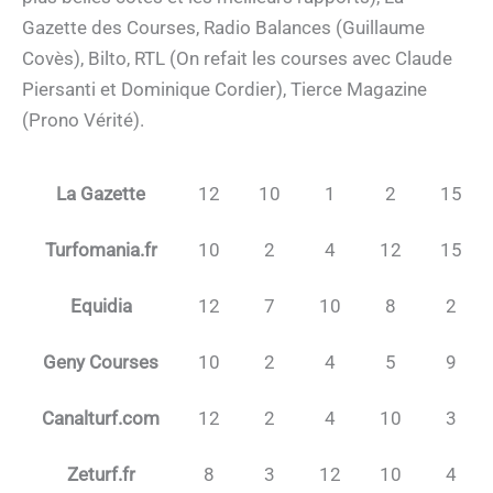
Gazette des Courses, Radio Balances (Guillaume
Covès), Bilto, RTL (On refait les courses avec Claude
Piersanti et Dominique Cordier), Tierce Magazine
(Prono Vérité).
La Gazette
12
10
1
2
15
Turfomania.fr
10
2
4
12
15
Equidia
12
7
10
8
2
Geny Courses
10
2
4
5
9
Canalturf.com
12
2
4
10
3
Zeturf.fr
8
3
12
10
4