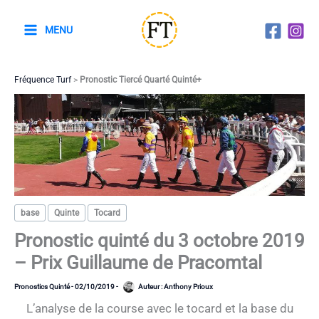
Aller
au
MENU
contenu
Fréquence Turf
>
Pronostic Tiercé Quarté Quinté+
base
Quinte
Tocard
Pronostic quinté du 3 octobre 2019
– Prix Guillaume de Pracomtal
Pronostics Quinté
-
02/10/2019
-
Auteur :
Anthony Prioux
L’analyse de la course avec le tocard et la base du