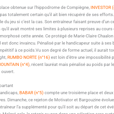
place obtenue sur l’hippodrome de Compiègne,
INVESTOR (
pas totalement certain qu’il ait bien récupéré de ses efforts.
e du jeu si c’est la cas. Son entraîneur faisant preuve d’un 
s qu’il avait montré ses limites à plusieurs reprises au cours
orphosé cette année. Ce protégé de Marie-Claire Chaalon a
l est donc invaincu. Pénalisé par le handicapeur suite à ses 
pétitif à ce poids.Vu son degré de forme actuel, il aurait to
ght,
RUMBO NORTE (n°16)
est loin d’être une impossibilité
OUNTAIN (n°4)
, récent lauréat mais pénalisé au poids par l
s ouvert.
partant
 handicaps,
BABAR (n°5)
compte une troisième place et deux 
es. Dimanche, ce rejeton de Motivator et Bargouzine évoluera
aîneur l’a supplémenté pour qu’il soit au départ de cet évén
. Malgré cela, le retenir ou non dans une sélection sera surt