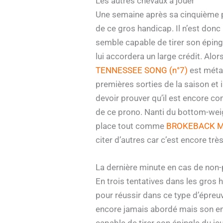
Les autres chevaux à jouer
Une semaine après sa cinquième 
de ce gros handicap. Il n’est donc 
semble capable de tirer son épingl
lui accordera un large crédit. Alor
TENNESSEE SONG (n°7)
est métam
premières sorties de la saison et i
devoir prouver qu’il est encore com
de ce prono. Nanti du bottom-wei
place tout comme
BROKEBACK M
citer d’autres car c’est encore trè
La dernière minute en cas de non-
En trois tentatives dans les gros
pour réussir dans ce type d’épreuv
encore jamais abordé mais son entr
capable de tirer son épingle du jeu