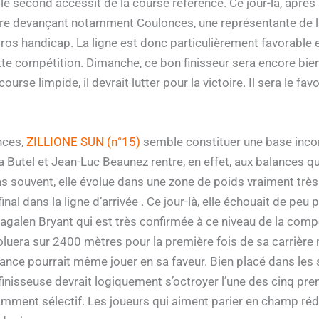
le second accessit de la course référence. Ce jour-là, après 
allure devançant notamment Coulonces, une représentante de
os handicap. La ligne est donc particulièrement favorable et
e compétition. Dimanche, ce bon finisseur sera encore bien p
ourse limpide, il devrait lutter pour la victoire. Il sera le fav
nces,
ZILLIONE SUN (n°15)
semble constituer une base inco
ia Butel et Jean-Luc Beaunez rentre, en effet, aux balances 
 souvent, elle évolue dans une zone de poids vraiment très a
nal dans la ligne d’arrivée . Ce jour-là, elle échouait de peu po
alen Bryant qui est très confirmée à ce niveau de la compét
oluera sur 2400 mètres pour la première fois de sa carrière
ance pourrait même jouer en sa faveur. Bien placé dans les st
finisseuse devrait logiquement s’octroyer l’une des cinq prem
amment sélectif. Les joueurs qui aiment parier en champ réd