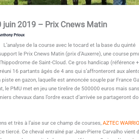
0 juin 2019 – Prix Cnews Matin
Anthony Prioux
L’analyse de la course avec le tocard et la base du quinté
upport le Prix Cnews Matin (prix d’Auxerre), une course pm
 l’hippodrome de Saint-Cloud. Ce gros handicap (référence +1
 réuni 16 partants âgés de 4 ans qui s’affronteront aux alen
piste en gazon, laquelle est annoncée souple par France Ga
nt, le PMU met en jeu une tirelire de 500000 euros mais san
miers chevaux dans l’ordre exact d’arrivée se partageront do
s et très à l’aise sur ce champ de courses,
AZTEC WARRIOR
ce tiercé. Ce cheval entraîné par Jean-Pierre Carvalho vient 