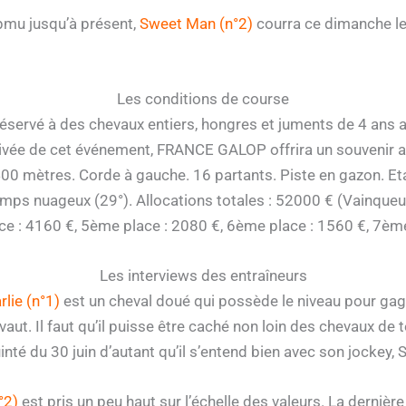
pmu jusqu’à présent,
Sweet Man (n°2)
courra ce dimanche le
Les conditions de course
éservé à des chevaux entiers, hongres et juments de 4 ans a
ivée de cet événement, FRANCE GALOP offrira un souvenir au
400 mètres. Corde à gauche. 16 partants. Piste en gazon. Etat
mps nuageux (29°). Allocations totales : 52000 € (Vainqueur
e : 4160 €, 5ème place : 2080 €, 6ème place : 1560 €, 7ème
Les interviews des entraîneurs
lie (n°1)
est un cheval doué qui possède le niveau pour ga
aut. Il faut qu’il puisse être caché non loin des chevaux de tête
inté du 30 juin d’autant qu’il s’entend bien avec son jockey,
°2)
est pris un peu haut sur l’échelle des valeurs. La dernière f