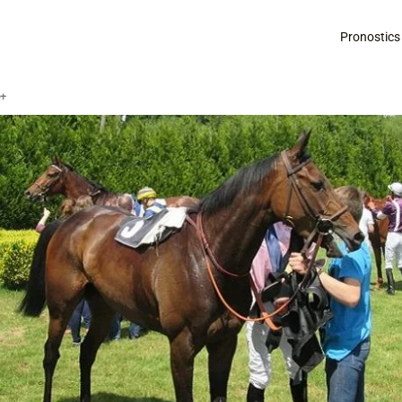
Pronostics
é+