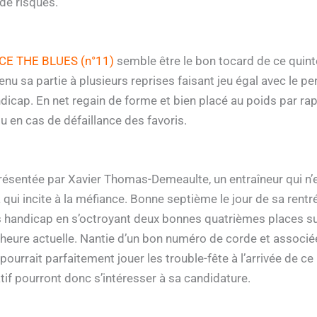
de risques.
E THE BLUES (n°11)
semble être le bon tocard de ce quinté 
tenu sa partie à plusieurs reprises faisant jeu égal avec le p
dicap. En net regain de forme et bien placé au poids par rapp
u en cas de défaillance des favoris.
résentée par Xavier Thomas-Demeaulte, un entraîneur qui n
 qui incite à la méfiance. Bonne septième le jour de sa rentré
 handicap en s’octroyant deux bonnes quatrièmes places sur
l’heure actuelle. Nantie d’un bon numéro de corde et associé
e pourrait parfaitement jouer les trouble-fête à l’arrivée de c
tif pourront donc s’intéresser à sa candidature.