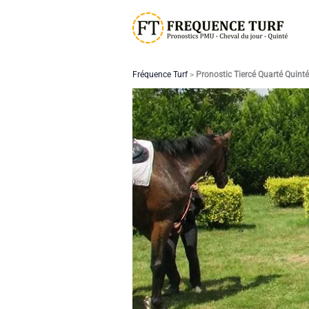
Aller
au
contenu
Fréquence Turf
>
Pronostic Tiercé Quarté Quint