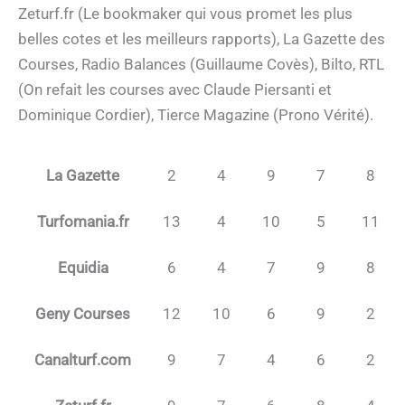
Zeturf.fr (Le bookmaker qui vous promet les plus
belles cotes et les meilleurs rapports), La Gazette des
Courses, Radio Balances (Guillaume Covès), Bilto, RTL
(On refait les courses avec Claude Piersanti et
Dominique Cordier), Tierce Magazine (Prono Vérité).
La Gazette
2
4
9
7
8
Turfomania.fr
13
4
10
5
11
Equidia
6
4
7
9
8
Geny Courses
12
10
6
9
2
Canalturf.com
9
7
4
6
2