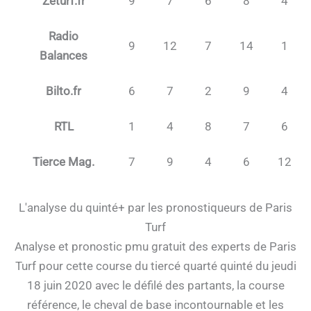
Zeturf.fr
9
7
6
8
4
Radio
9
12
7
14
1
Balances
Bilto.fr
6
7
2
9
4
RTL
1
4
8
7
6
Tierce Mag.
7
9
4
6
12
L'analyse du quinté+ par les pronostiqueurs de Paris
Turf
Analyse et pronostic pmu gratuit des experts de Paris
Turf pour cette course du tiercé quarté quinté du jeudi
18 juin 2020 avec le défilé des partants, la course
référence, le cheval de base incontournable et les