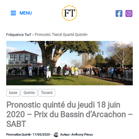
Aller
au
MENU
contenu
Fréquence Turf
>
Pronostic Tiercé Quarté Quinté+
base
Quinte
Tocard
Pronostic quinté du jeudi 18 juin
2020 – Prix du Bassin d’Arcachon –
SABT
Pronostics Quinté
-
17/06/2020
-
Auteur :
Anthony Prioux