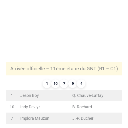
Arrivée officielle – 11ème étape du GNT (R1 – C1)
1
10
7
9
4
1
Jeson Boy
Q. Chauve-Laffay
10
Indy De Jyr
B. Rochard
7
Implora Mauzun
J.-P. Ducher