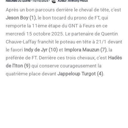
Résultats Du Quinté
-
15/10/2025
-
Auteur :
Anthony Prioux
Après un bon parcours derrière le cheval de tête, c’est
Jeson Boy (1)
, le bon tocard du prono de FT, qui
remporte la 11ème étape du GNT à Feurs en ce
mercredi 15 octobre 2025. Le partenaire de Quentin
Chauve-Laffay franchit le poteau en tête à 21/1 devant
le favori
Indy de Jyr (10)
et
Implora Mauzun (7)
, la
préférée de FT. Derrière ces trois chevaux, c’est
Hadès
de l’Iton (9)
qui conserve courageusement la
quatrième place devant
Jappeloup Turgot (4)
.