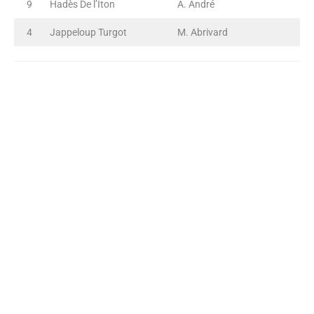
9
Hadès De l’Iton
A. André
4
Jappeloup Turgot
M. Abrivard