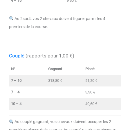
4 – 16
9,60 €
Au 2sur4, vos 2 chevaux doivent figurer parmi les 4
premiers de la course.
Couplé
(rapports pour 1,00 €)
N°
Gagnant
Placé
7 – 10
318,80 €
51,20 €
7 – 4
3,30 €
10 – 4
40,60 €
Au couplé gagnant, vos chevaux doivent occuper les 2
premières places de la course. Au couplé placé, vos chevaux