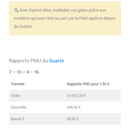
Avec l’option Max, multipliez vos gains grâce aux
numéros qui sont tirés au sort par le PMU après le départ
du Quinté.
Rapports PMU du
Quarté
7 – 10 – 4 – 16
Formule
Rapports PMU pour 1,50 €
Ordre
13 921,20 €
Désordre
696,90 €
Bonus 3
33,30 €