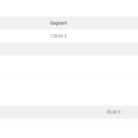
Gagnant
128,60 €
38,40 €