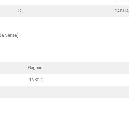
12
GABIJA
de vente)
Gagnant
16,30 €