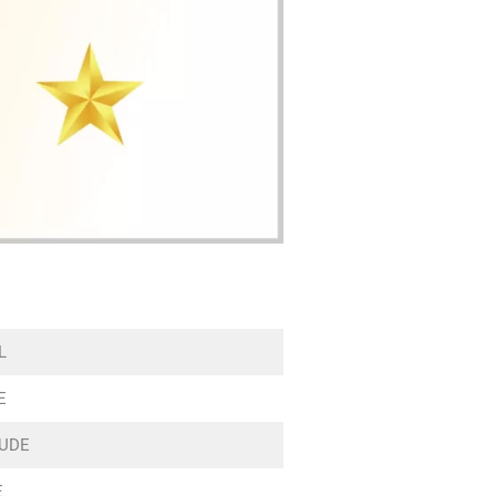
L
E
AUDE
E