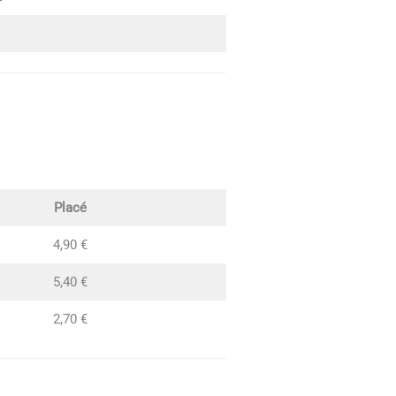
Placé
4,90 €
5,40 €
2,70 €