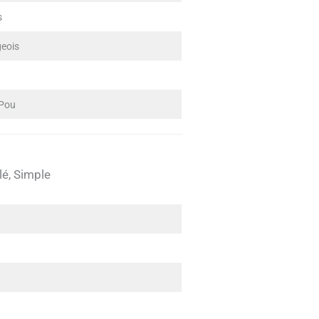
s
geois
 Pou
lé, Simple