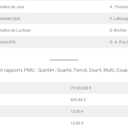
Kaline du Jour
A. Thoma
Kandie Djob
Y. Lebour
Kaline du Locheur
D. Brohier
Kara d’Or
G. A. Pou
et rapports PMU : Quinté+, Quarté, Tiercé, 2sur4, Multi, Coup
73 532,80 €
833,80 €
13,00 €
10,80 €